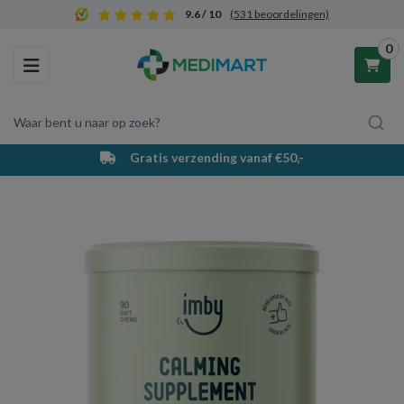
9.6 / 10
(531 beoordelingen)
0
Toggle navigation
Waar bent u naar op zoek?
Gratis verzending vanaf €50,-
Winkelwagen
Uw winkelwagen is leeg.
Vul hem met producten.