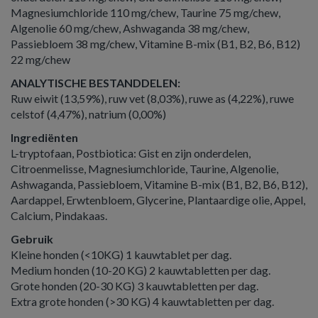
Magnesiumchloride 110 mg/chew, Taurine 75 mg/chew,
Algenolie 60 mg/chew, Ashwaganda 38 mg/chew,
Passiebloem 38 mg/chew, Vitamine B-mix (B1, B2, B6, B12)
22 mg/chew
ANALYTISCHE BESTANDDELEN:
Ruw eiwit (13,59%), ruw vet (8,03%), ruwe as (4,22%), ruwe
celstof (4,47%), natrium (0,00%)
Ingrediënten
L-tryptofaan, Postbiotica: Gist en zijn onderdelen,
Citroenmelisse, Magnesiumchloride, Taurine, Algenolie,
Ashwaganda, Passiebloem, Vitamine B-mix (B1, B2, B6, B12),
Aardappel, Erwtenbloem, Glycerine, Plantaardige olie, Appel,
Calcium, Pindakaas.
Gebruik
Kleine honden (<10KG) 1 kauwtablet per dag.
Medium honden (10-20 KG) 2 kauwtabletten per dag.
Grote honden (20-30 KG) 3 kauwtabletten per dag.
Extra grote honden (>30 KG) 4 kauwtabletten per dag.