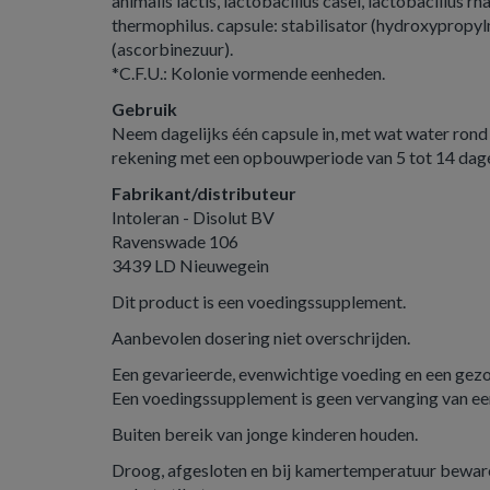
animalis lactis, lactobacillus casei, lactobacillus 
thermophilus. capsule: stabilisator (hydroxypropyl
(ascorbinezuur).
*C.F.U.: Kolonie vormende eenheden.
Gebruik
Neem dagelijks één capsule in, met wat water rond 
rekening met een opbouwperiode van 5 tot 14 dag
Fabrikant/distributeur
Intoleran - Disolut BV
Ravenswade 106
3439 LD Nieuwegein
Dit product is een voedingssupplement.
Aanbevolen dosering niet overschrijden.
Een gevarieerde, evenwichtige voeding en een gezond
Een voedingssupplement is geen vervanging van ee
Buiten bereik van jonge kinderen houden.
Droog, afgesloten en bij kamertemperatuur beware