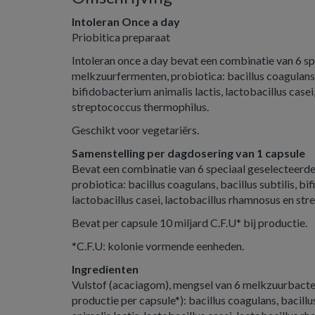
Intoleran Once a day
Priobitica preparaat
Intoleran once a day bevat een combinatie van 6 s
melkzuurfermenten, probiotica: bacillus coagulans, 
bifidobacterium animalis lactis, lactobacillus casei
streptococcus thermophilus.
Geschikt voor vegetariërs.
Samenstelling per dagdosering van 1 capsule
Bevat een combinatie van 6 speciaal geselecteerd
probiotica: bacillus coagulans, bacillus subtilis, bi
lactobacillus casei, lactobacillus rhamnosus en st
Bevat per capsule 10 miljard C.F.U* bij productie.
*C.F.U: kolonie vormende eenheden.
Ingredienten
Vulstof (acaciagom), mengsel van 6 melkzuurbacteri
productie per capsule*): bacillus coagulans, bacillu