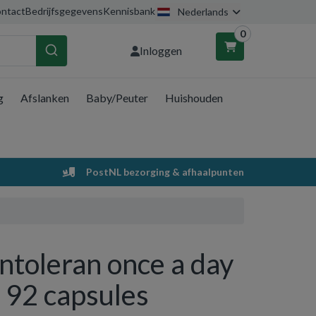
ntact
Bedrijfsgegevens
Kennisbank
Nederlands
0
Inloggen
g
Afslanken
Baby/Peuter
Huishouden
nkelwagen
Uw winkelwagen is leeg.
PostNL bezorging & afhaalpunten
Vul hem met producten.
Intoleran once a day
- 92 capsules