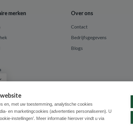
ire merken
Over ons
s
Contact
hek
Bedrijfsgegevens
d
Blogs
a
 website
es en, met uw toestemming, analytische cookies
dia- en marketingcookies (advertenties personaliseren). U
ookie-instellingen’. Meer informatie hierover vindt u via