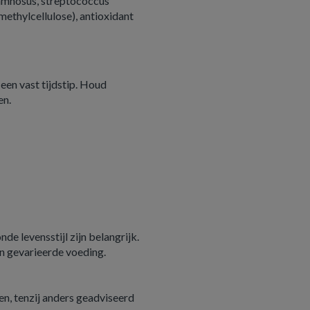
rhamnosus, streptococcus
methylcellulose), antioxidant
een vast tijdstip. Houd
en.
e levensstijl zijn belangrijk.
n gevarieerde voeding.
n, tenzij anders geadviseerd