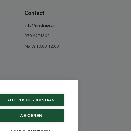
Contact
info@medimart.nl
070-4271302
Ma-Vr 10:00-12:00
ALLE COOKIES TOESTAAN
WEIGEREN