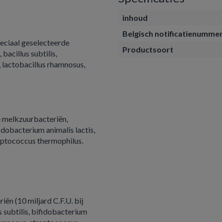
inhoud
Belgisch notificatienumme
peciaal geselecteerde
Productsoort
bacillus subtilis,
, lactobacillus rhamnosus,
e melkzuurbacteriën,
fidobacterium animalis lactis,
reptococcus thermophilus.
ën (10 miljard C.F.U. bij
s subtilis, bifidobacterium