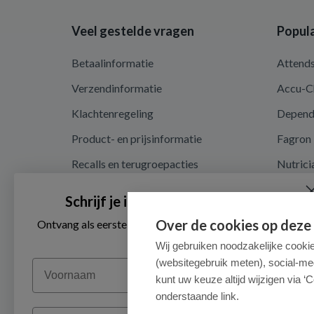
Veel gestelde vragen
Popula
Betaalinformatie
Attend
Verzendinformatie
Accu-C
Klachtenregeling
Depen
Product- en prijsinformatie
Fagron
Recalls en terugroepacties
Nutrici
Privacy en cookieverklaring
Schrijf je in voor onze nieuwsbrief
Cookie instellingen
Over de cookies op deze
Ontvang als eerste de beste aanbiedingen en persoonlijk
advies
Algemene voorwaarden
Wij gebruiken noodzakelijke cooki
(websitegebruik meten), social-me
Voornaam
Herroepingsrecht en retouren
kunt uw keuze altijd wijzigen via ‘C
onderstaande link.
Email