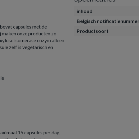
inhoud
Belgisch notificatienumme
 bevat capsules met de
Productsoort
ij maken onze producten zo
 xylose isomerase enzym alleen
ule zelf is vegetarisch en
le
Maximaal 15 capsules per dag