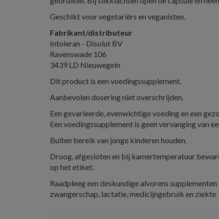
gebruiken. Bij slikklachten open de capsule en neem
Geschikt voor vegetariërs en veganisten.
Fabrikant/distributeur
Intoleran - Disolut BV
Ravenswade 106
3439 LD Nieuwegein
Dit product is een voedingssupplement.
Aanbevolen dosering niet overschrijden.
Een gevarieerde, evenwichtige voeding en een gezond
Een voedingssupplement is geen vervanging van ee
Buiten bereik van jonge kinderen houden.
Droog, afgesloten en bij kamertemperatuur beware
op het etiket.
Raadpleeg een deskundige alvorens supplementen t
zwangerschap, lactatie, medicijngebruik en ziekte