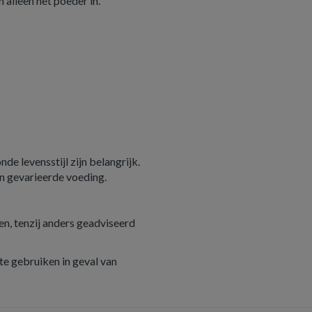
 alleen het poeder in.
e levensstijl zijn belangrijk.
n gevarieerde voeding.
n, tenzij anders geadviseerd
e gebruiken in geval van