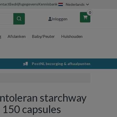
ntact
Bedrijfsgegevens
Kennisbank
Nederlands
0
Inloggen
g
Afslanken
Baby/Peuter
Huishouden
nkelwagen
Uw winkelwagen is leeg.
PostNL bezorging & afhaalpunten
Vul hem met producten.
Intoleran starchway
- 150 capsules