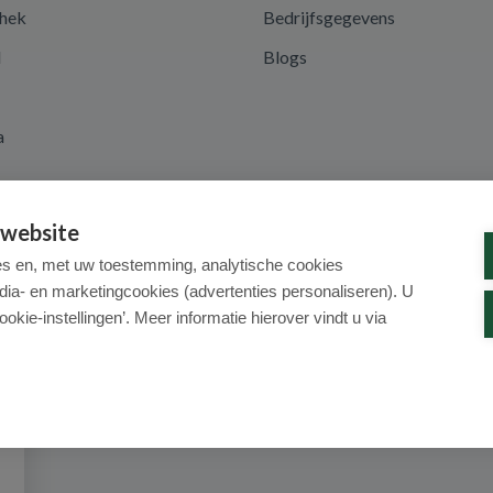
hek
Bedrijfsgegevens
d
Blogs
a
 website
es en, met uw toestemming, analytische cookies
dia- en marketingcookies (advertenties personaliseren). U
ookie-instellingen’. Meer informatie hierover vindt u via