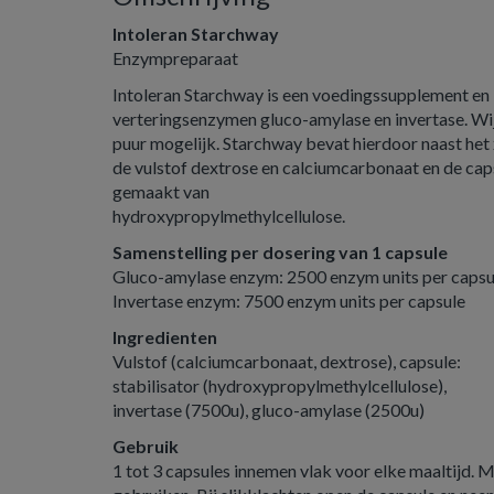
Intoleran Starchway
Enzympreparaat
Intoleran Starchway is een voedingssupplement en
verteringsenzymen gluco-amylase en invertase. W
puur mogelijk. Starchway bevat hierdoor naast het
de vulstof dextrose en calciumcarbonaat en de caps
gemaakt van
hydroxypropylmethylcellulose.
Samenstelling per dosering van 1 capsule
Gluco-amylase enzym: 2500 enzym units per capsu
Invertase enzym: 7500 enzym units per capsule
Ingredienten
Vulstof (calciumcarbonaat, dextrose), capsule:
stabilisator (hydroxypropylmethylcellulose),
invertase (7500u), gluco-amylase (2500u)
Gebruik
1 tot 3 capsules innemen vlak voor elke maaltijd. 