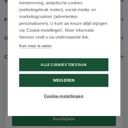
Veel gestelde vragen
toestemming, analytische cookies
(websitegebruik meten), social-media- en
marketingcookies (advertenties
Populaire merken
personaliseren). U kunt uw keuze altijd wijzigen
via ‘Cookie-instellingen’. Meer informatie
hierover vindt u via onderstaande link.
Over ons
Kom meer te weten
Contact
ALLE COOKIES TOESTAAN
Schrijf je in voor onze nieuwsbrief
WEIGEREN
Ontvang als eerste de beste aanbiedingen en persoonlijk
advies
Cookie-instellingen
Email
9.6 / 10
(531 beoordelingen)
© 2026 - Medimart.nl.
Inschrijven