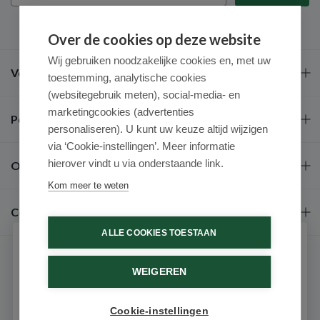
Over de cookies op deze website
Wij gebruiken noodzakelijke cookies en, met uw
Veel gestelde vragen
toestemming, analytische cookies
(websitegebruik meten), social-media- en
marketingcookies (advertenties
Populaire merken
personaliseren). U kunt uw keuze altijd wijzigen
via ‘Cookie-instellingen’. Meer informatie
hierover vindt u via onderstaande link.
Over ons
Kom meer te weten
Contact
ALLE COOKIES TOESTAAN
Schrijf je in voor onze nieuwsbrief
WEIGEREN
Ontvang als eerste de beste aanbiedingen en persoonlijk
advies
Cookie-instellingen
Email
9.6 / 10
(531 beoordelingen)