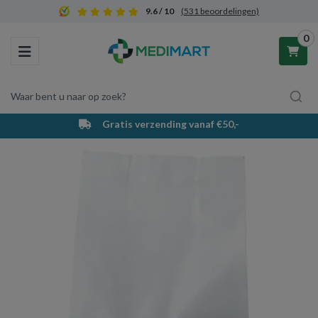
9.6 / 10
(531 beoordelingen)
0
Toggle navigation
Waar bent u naar op zoek?
Gratis verzending vanaf €50,-
Winkelwagen
Uw winkelwagen is leeg.
Vul hem met producten.