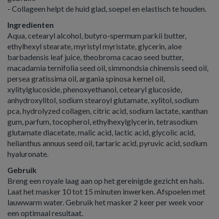
- Collageen helpt de huid glad, soepel en elastisch te houden.
Ingredienten
Aqua, cetearyl alcohol, butyro-spermum parkii butter,
ethylhexyl stearate, myristyl myristate, glycerin, aloe
barbadensis leaf juice, theobroma cacao seed butter,
macadamia ternifolia seed oil, simmondsia chinensis seed oil,
persea gratissima oil, argania spinosa kernel oil,
xylitylglucoside, phenoxyethanol, cetearyl glucoside,
anhydroxylitol, sodium stearoyl glutamate, xylitol, sodium
pca, hydrolyzed collagen, citric acid, sodium lactate, xanthan
gum, parfum, tocopherol, ethylhexylglycerin, tetrasodium
glutamate diacetate, malic acid, lactic acid, glycolic acid,
helianthus annuus seed oil, tartaric acid, pyruvic acid, sodium
hyaluronate.
Gebruik
Breng een royale laag aan op het gereinigde gezicht en hals.
Laat het masker 10 tot 15 minuten inwerken. Afspoelen met
lauwwarm water. Gebruik het masker 2 keer per week voor
een optimaal resultaat.