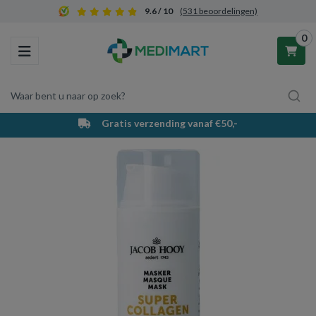
9.6 / 10
(531 beoordelingen)
0
Toggle navigation
Waar bent u naar op zoek?
Gratis verzending vanaf €50,-
Winkelwagen
Uw winkelwagen is leeg.
Vul hem met producten.