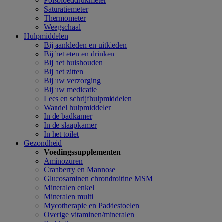
Polsbloeddrukmeter
Saturatiemeter
Thermometer
Weegschaal
Hulpmiddelen
Bij aankleden en uitkleden
Bij het eten en drinken
Bij het huishouden
Bij het zitten
Bij uw verzorging
Bij uw medicatie
Lees en schrijfhulpmiddelen
Wandel hulpmiddelen
In de badkamer
In de slaapkamer
In het toilet
Gezondheid
Voedingssupplementen
Aminozuren
Cranberry en Mannose
Glucosaminen chrondroitine MSM
Mineralen enkel
Mineralen multi
Mycotherapie en Paddestoelen
Overige vitaminen/mineralen