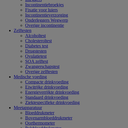
Incontinentiebroekjes
Fixatie voor luiers
Incontinentieverzorging
Onderleggers Wegwerp
Overige incontinentie
Zelftesten
Alcoholtest
Cholesteroltest
Diabetes test
Drugstesten
Ovulatietest
SOA zelftest
Zwangerschapstest
Overige zelftesten
Medische voeding
Compacte drinkvoeding
Eiwitrijke drinkvoeding
Energieverrijkte drinkvoeding
Standaard drinkvoeding
Ziektespecifieke drinkvoeding
Meetapparatuur
Bloeddrukmeter
Bovenarmbloeddrukmeter
Oorthermometer