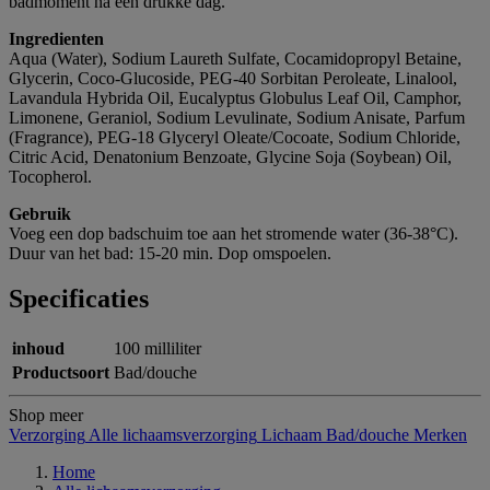
badmoment na een drukke dag.
Ingredienten
Aqua (Water), Sodium Laureth Sulfate, Cocamidopropyl Betaine,
Glycerin, Coco-Glucoside, PEG-40 Sorbitan Peroleate, Linalool,
Lavandula Hybrida Oil, Eucalyptus Globulus Leaf Oil, Camphor,
Limonene, Geraniol, Sodium Levulinate, Sodium Anisate, Parfum
(Fragrance), PEG-18 Glyceryl Oleate/Cocoate, Sodium Chloride,
Citric Acid, Denatonium Benzoate, Glycine Soja (Soybean) Oil,
Tocopherol.
Gebruik
Voeg een dop badschuim toe aan het stromende water (36-38°C).
Duur van het bad: 15-20 min. Dop omspoelen.
Specificaties
inhoud
100 milliliter
Productsoort
Bad/douche
Shop meer
Verzorging
Alle lichaamsverzorging
Lichaam
Bad/douche
Merken
Home