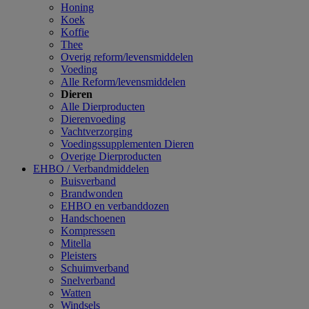
Honing
Koek
Koffie
Thee
Overig reform/levensmiddelen
Voeding
Alle Reform/levensmiddelen
Dieren
Alle Dierproducten
Dierenvoeding
Vachtverzorging
Voedingssupplementen Dieren
Overige Dierproducten
EHBO / Verbandmiddelen
Buisverband
Brandwonden
EHBO en verbanddozen
Handschoenen
Kompressen
Mitella
Pleisters
Schuimverband
Snelverband
Watten
Windsels