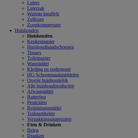
Luiers
Luierzak
Warmte knuffels
Zelfzorg
Zoogkompressen
Huishouden
Huishouden
Keukenpapier
Huishoudhandschoenen
Tissues
Toiletpapier
Wasmiddel
Kleding en ondergoed
HG Schoonmaakmiddelen
Overig huishoudelijk
Alle huishoudproducten
Afwasmiddel
Batterijen
Pesticiden
Reinigingsmiddel
Toiletartikelen
Verpakkingsmaterialen
Eten & Drinken
Beleg
Dranken