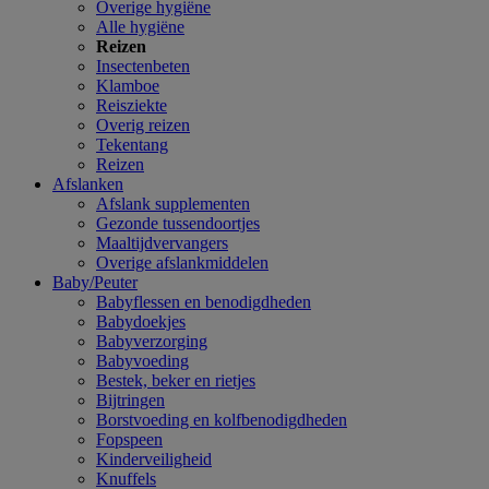
Overige hygiëne
Alle hygiëne
Reizen
Insectenbeten
Klamboe
Reisziekte
Overig reizen
Tekentang
Reizen
Afslanken
Afslank supplementen
Gezonde tussendoortjes
Maaltijdvervangers
Overige afslankmiddelen
Baby/Peuter
Babyflessen en benodigdheden
Babydoekjes
Babyverzorging
Babyvoeding
Bestek, beker en rietjes
Bijtringen
Borstvoeding en kolfbenodigdheden
Fopspeen
Kinderveiligheid
Knuffels