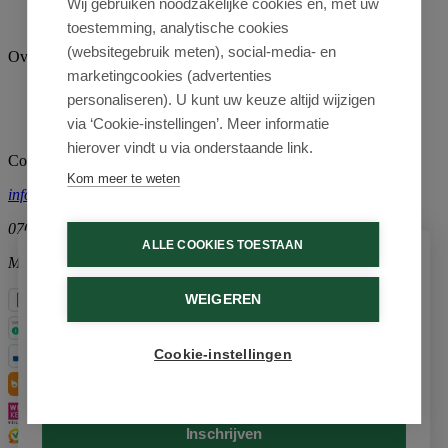
Wij gebruiken noodzakelijke cookies en, met uw
Fagron
Nutricia
toestemming, analytische cookies
(websitegebruik meten), social-media- en
Over ons
marketingcookies (advertenties
Contact
personaliseren). U kunt uw keuze altijd wijzigen
Bedrijfsgegevens
via ‘Cookie-instellingen’. Meer informatie
Blogs
hierover vindt u via onderstaande link.
Contact
Kom meer te weten
info@medimart.nl
070-4271302
ALLE COOKIES TOESTAAN
Ma-Vr 10:00-12:00
Schrijf je in voor onze nieuwsbrief
WEIGEREN
Ontvang als eerste de beste aanbiedingen en persoonlijk
advies
Cookie-instellingen
Email
Inschrijven