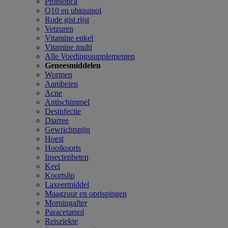
Probiotica
Q10 en ubiquinol
Rode gist rijst
Vetzuren
Vitamine enkel
Vitamine multi
Alle Voedingssupplementen
Geneesmiddelen
Wormen
Aambeien
Acne
Antischimmel
Desinfectie
Diarree
Gewrichtspijn
Hoest
Hooikoorts
Insectenbeten
Keel
Koortslip
Laxeermiddel
Maagzuur en oprispingen
Morningafter
Paracetamol
Reisziekte