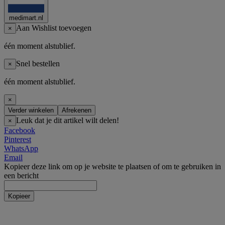
medimart.nl
Aan Wishlist toevoegen
×
één moment alstublief.
Snel bestellen
×
één moment alstublief.
×
Verder winkelen
Afrekenen
Leuk dat je dit artikel wilt delen!
×
Facebook
Pinterest
WhatsApp
Email
Kopieer deze link om op je website te plaatsen of om te gebruiken in
een bericht
Kopieer
Incontinentie
Incontinentie luiers