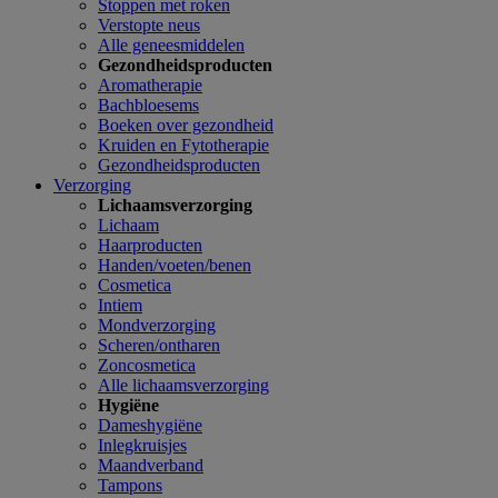
Stoppen met roken
Verstopte neus
Alle geneesmiddelen
Gezondheidsproducten
Aromatherapie
Bachbloesems
Boeken over gezondheid
Kruiden en Fytotherapie
Gezondheidsproducten
Verzorging
Lichaamsverzorging
Lichaam
Haarproducten
Handen/voeten/benen
Cosmetica
Intiem
Mondverzorging
Scheren/ontharen
Zoncosmetica
Alle lichaamsverzorging
Hygiëne
Dameshygiëne
Inlegkruisjes
Maandverband
Tampons