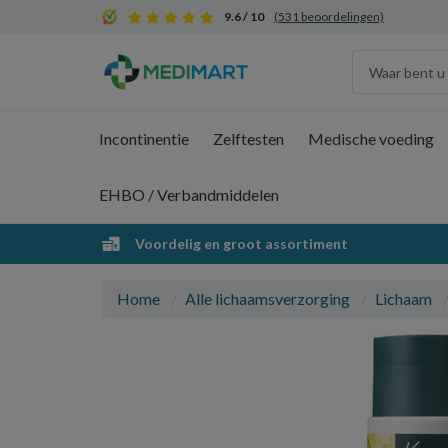
9.6 / 10
(531 beoordelingen)
Incontinentie
Zelftesten
Medische voeding
EHBO / Verbandmiddelen
Voordelig en groot assortiment
Home
Alle lichaamsverzorging
Lichaam