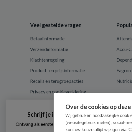
Veel gestelde vragen
Popula
Betaalinformatie
Attend
Verzendinformatie
Accu-C
Klachtenregeling
Depen
Product- en prijsinformatie
Fagron
Recalls en terugroepacties
Nutrici
Privacy en cookieverklaring
Cookie instellingen
Over de cookies op deze
Algemene voorwaarden
Schrijf je in voor onze nieuwsbrief
Wij gebruiken noodzakelijke cooki
(websitegebruik meten), social-me
Herroepingsrecht en retouren
Ontvang als eerste de beste aanbiedingen en persoonlijk
advies
kunt uw keuze altijd wijzigen via ‘C