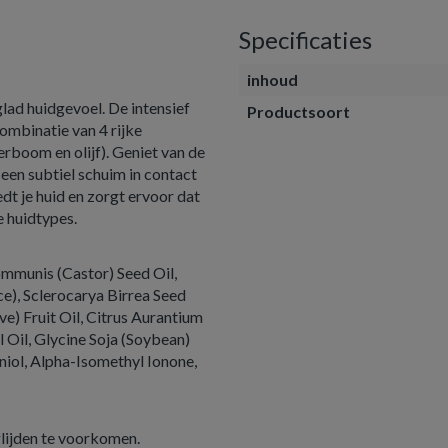
Specificaties
inhoud
ad huidgevoel. De intensief
Productsoort
ombinatie van 4 rijke
erboom en olijf). Geniet van de
 een subtiel schuim in contact
t je huid en zorgt ervoor dat
e huidtypes.
ommunis (Castor) Seed Oil,
e), Sclerocarya Birrea Seed
ve) Fruit Oil, Citrus Aurantium
l Oil, Glycine Soja (Soybean)
aniol, Alpha-Isomethyl Ionone,
lijden te voorkomen.