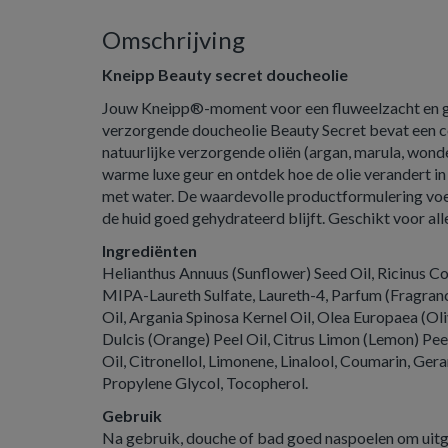
Omschrijving
Kneipp Beauty secret doucheolie
Jouw Kneipp®-moment voor een fluweelzacht en gl
verzorgende doucheolie Beauty Secret bevat een c
natuurlijke verzorgende oliën (argan, marula, wond
warme luxe geur en ontdek hoe de olie verandert in
met water. De waardevolle productformulering voed
de huid goed gehydrateerd blijft. Geschikt voor all
Ingrediënten
Helianthus Annuus (Sunflower) Seed Oil, Ricinus C
MIPA-Laureth Sulfate, Laureth-4, Parfum (Fragranc
Oil, Argania Spinosa Kernel Oil, Olea Europaea (Oli
Dulcis (Orange) Peel Oil, Citrus Limon (Lemon) Pee
Oil, Citronellol, Limonene, Linalool, Coumarin, Ger
Propylene Glycol, Tocopherol.
Gebruik
Na gebruik, douche of bad goed naspoelen om uitg