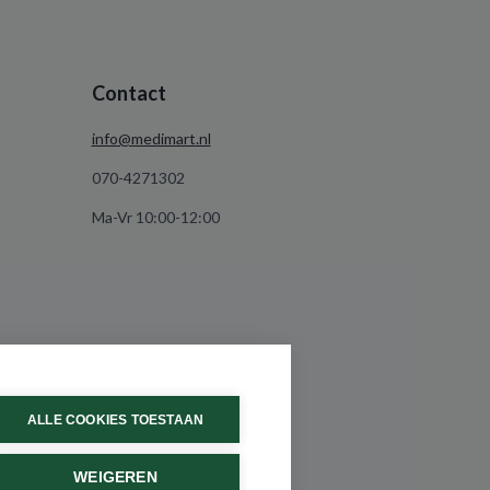
Contact
info@medimart.nl
070-4271302
Ma-Vr 10:00-12:00
ALLE COOKIES TOESTAAN
WEIGEREN