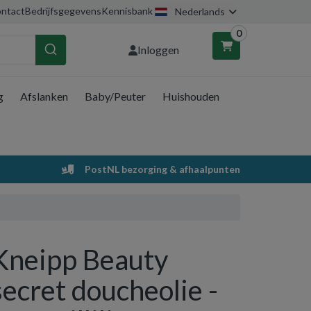
ntact
Bedrijfsgegevens
Kennisbank
Nederlands
0
Inloggen
g
Afslanken
Baby/Peuter
Huishouden
nkelwagen
Uw winkelwagen is leeg.
PostNL bezorging & afhaalpunten
Vul hem met producten.
Kneipp Beauty
secret doucheolie -