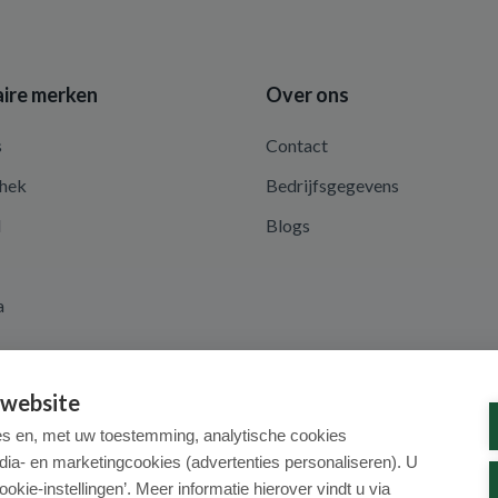
ire merken
Over ons
s
Contact
hek
Bedrijfsgegevens
d
Blogs
a
 website
es en, met uw toestemming, analytische cookies
dia- en marketingcookies (advertenties personaliseren). U
ookie-instellingen’. Meer informatie hierover vindt u via