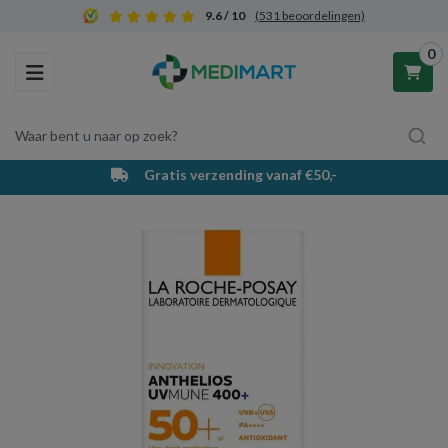
9.6 / 10
(531 beoordelingen)
0
Toggle navigation
Waar bent u naar op zoek?
Gratis verzending vanaf €50,-
Winkelwagen
Uw winkelwagen is leeg.
Vul hem met producten.