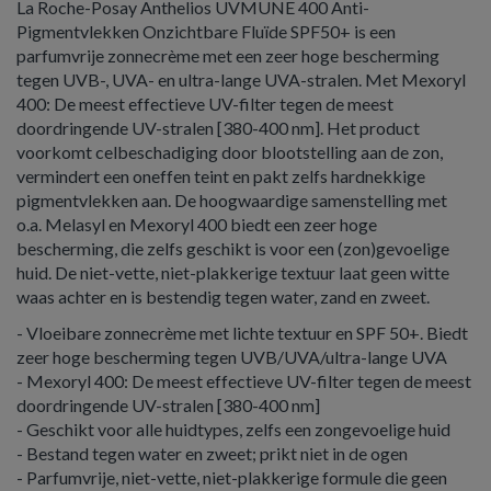
La Roche-Posay Anthelios UVMUNE 400 Anti-
Pigmentvlekken Onzichtbare Fluïde SPF50+ is een
parfumvrije zonnecrème met een zeer hoge bescherming
tegen UVB-, UVA- en ultra-lange UVA-stralen. Met Mexoryl
400: De meest effectieve UV-filter tegen de meest
doordringende UV-stralen [380-400 nm]. Het product
voorkomt celbeschadiging door blootstelling aan de zon,
vermindert een oneffen teint en pakt zelfs hardnekkige
pigmentvlekken aan. De hoogwaardige samenstelling met
o.a. Melasyl en Mexoryl 400 biedt een zeer hoge
bescherming, die zelfs geschikt is voor een (zon)gevoelige
huid. De niet-vette, niet-plakkerige textuur laat geen witte
waas achter en is bestendig tegen water, zand en zweet.
- Vloeibare zonnecrème met lichte textuur en SPF 50+. Biedt
zeer hoge bescherming tegen UVB/UVA/ultra-lange UVA
- Mexoryl 400: De meest effectieve UV-filter tegen de meest
doordringende UV-stralen [380-400 nm]
- Geschikt voor alle huidtypes, zelfs een zongevoelige huid
- Bestand tegen water en zweet; prikt niet in de ogen
- Parfumvrije, niet-vette, niet-plakkerige formule die geen