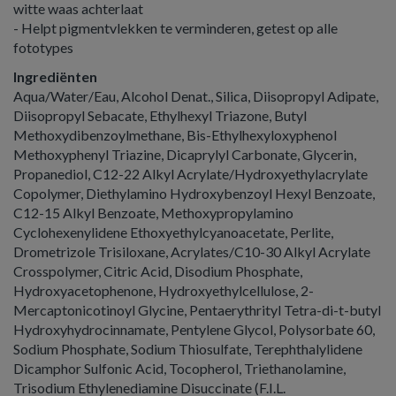
witte waas achterlaat
- Helpt pigmentvlekken te verminderen, getest op alle
fototypes
Ingrediënten
Aqua/Water/Eau, Alcohol Denat., Silica, Diisopropyl Adipate,
Diisopropyl Sebacate, Ethylhexyl Triazone, Butyl
Methoxydibenzoylmethane, Bis-Ethylhexyloxyphenol
Methoxyphenyl Triazine, Dicaprylyl Carbonate, Glycerin,
Propanediol, C12-22 Alkyl Acrylate/Hydroxyethylacrylate
Copolymer, Diethylamino Hydroxybenzoyl Hexyl Benzoate,
C12-15 Alkyl Benzoate, Methoxypropylamino
Cyclohexenylidene Ethoxyethylcyanoacetate, Perlite,
Drometrizole Trisiloxane, Acrylates/C10-30 Alkyl Acrylate
Crosspolymer, Citric Acid, Disodium Phosphate,
Hydroxyacetophenone, Hydroxyethylcellulose, 2-
Mercaptonicotinoyl Glycine, Pentaerythrityl Tetra-di-t-butyl
Hydroxyhydrocinnamate, Pentylene Glycol, Polysorbate 60,
Sodium Phosphate, Sodium Thiosulfate, Terephthalylidene
Dicamphor Sulfonic Acid, Tocopherol, Triethanolamine,
Trisodium Ethylenediamine Disuccinate (F.I.L.