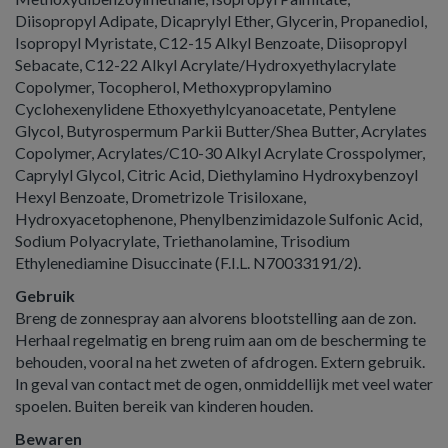
Diisopropyl Adipate, Dicaprylyl Ether, Glycerin, Propanediol,
Isopropyl Myristate, C12-15 Alkyl Benzoate, Diisopropyl
Sebacate, C12-22 Alkyl Acrylate/Hydroxyethylacrylate
Copolymer, Tocopherol, Methoxypropylamino
Cyclohexenylidene Ethoxyethylcyanoacetate, Pentylene
Glycol, Butyrospermum Parkii Butter/Shea Butter, Acrylates
Copolymer, Acrylates/C10-30 Alkyl Acrylate Crosspolymer,
Caprylyl Glycol, Citric Acid, Diethylamino Hydroxybenzoyl
Hexyl Benzoate, Drometrizole Trisiloxane,
Hydroxyacetophenone, Phenylbenzimidazole Sulfonic Acid,
Sodium Polyacrylate, Triethanolamine, Trisodium
Ethylenediamine Disuccinate (F.I.L. N70033191/2).
Gebruik
Breng de zonnespray aan alvorens blootstelling aan de zon.
Herhaal regelmatig en breng ruim aan om de bescherming te
behouden, vooral na het zweten of afdrogen. Extern gebruik.
In geval van contact met de ogen, onmiddellijk met veel water
spoelen. Buiten bereik van kinderen houden.
Bewaren