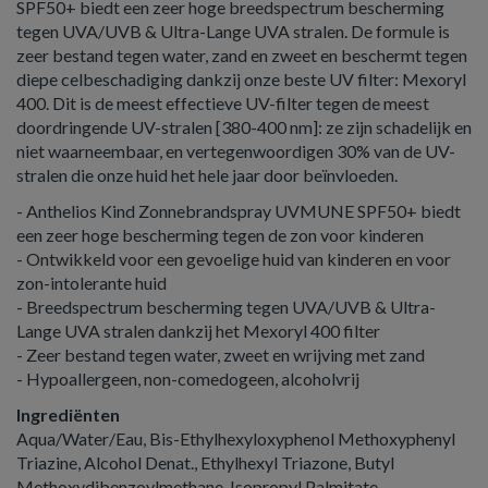
SPF50+ biedt een zeer hoge breedspectrum bescherming
tegen UVA/UVB & Ultra-Lange UVA stralen. De formule is
zeer bestand tegen water, zand en zweet en beschermt tegen
diepe celbeschadiging dankzij onze beste UV filter: Mexoryl
400. Dit is de meest effectieve UV-filter tegen de meest
doordringende UV-stralen [380-400 nm]: ze zijn schadelijk en
niet waarneembaar, en vertegenwoordigen 30% van de UV-
stralen die onze huid het hele jaar door beïnvloeden.
- Anthelios Kind Zonnebrandspray UVMUNE SPF50+ biedt
een zeer hoge bescherming tegen de zon voor kinderen
- Ontwikkeld voor een gevoelige huid van kinderen en voor
zon-intolerante huid
- Breedspectrum bescherming tegen UVA/UVB & Ultra-
Lange UVA stralen dankzij het Mexoryl 400 filter
- Zeer bestand tegen water, zweet en wrijving met zand
- Hypoallergeen, non-comedogeen, alcoholvrij
Ingrediënten
Aqua/Water/Eau, Bis-Ethylhexyloxyphenol Methoxyphenyl
Triazine, Alcohol Denat., Ethylhexyl Triazone, Butyl
Methoxydibenzoylmethane, Isopropyl Palmitate,