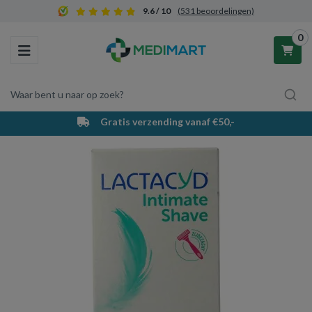
9.6 / 10
(531 beoordelingen)
0
Toggle navigation
Waar bent u naar op zoek?
Gratis verzending vanaf €50,-
Winkelwagen
Uw winkelwagen is leeg.
Vul hem met producten.