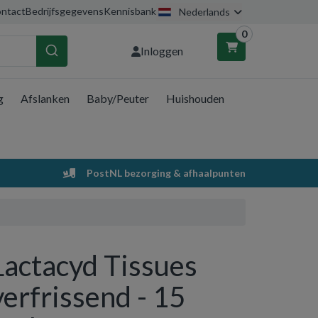
ntact
Bedrijfsgegevens
Kennisbank
Nederlands
0
Inloggen
g
Afslanken
Baby/Peuter
Huishouden
nkelwagen
Uw winkelwagen is leeg.
PostNL bezorging & afhaalpunten
Vul hem met producten.
Lactacyd Tissues
verfrissend - 15