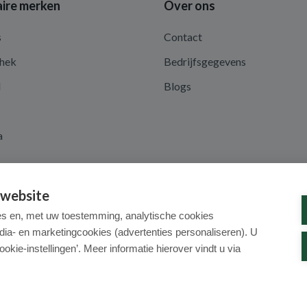
ire merken
Over ons
s
Contact
hek
Bedrijfsgegevens
d
Blogs
a
 website
es en, met uw toestemming, analytische cookies
dia- en marketingcookies (advertenties personaliseren). U
ookie-instellingen’. Meer informatie hierover vindt u via