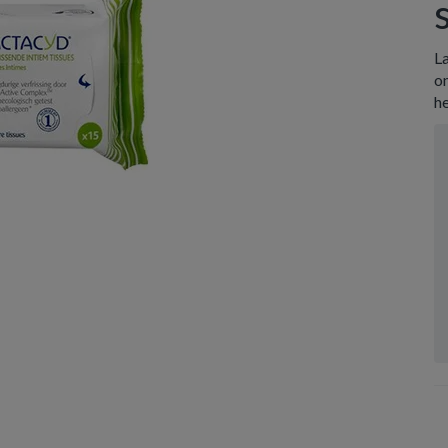
La
o
h