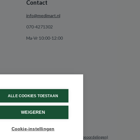
Contact
info@medimart.nl
070-4271302
Ma-Vr 10:00-12:00
ALLE COOKIES TOESTAAN
WEIGEREN
Cookie-instellingen
9.6 / 10
(531 beoordelingen)