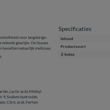
Specificaties
 ontwikkeld voor langdurige,
inhoud
velende geurtjes. De tissues
Productsoort
en bevatten natuurlijk melkzuur.
Z-Index
es
aride, Lactic acid, Methyl
h-9, Sodium hydroxide,
te, Citric acid, Parfum