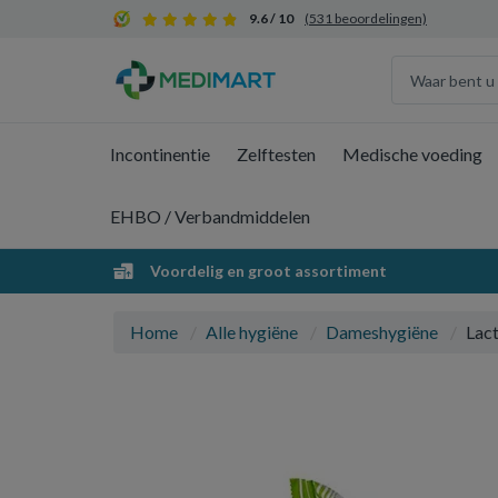
9.6 / 10
(531 beoordelingen)
Incontinentie
Zelftesten
Medische voeding
EHBO / Verbandmiddelen
Voordelig en groot assortiment
Home
Alle hygiëne
Dameshygiëne
Lact