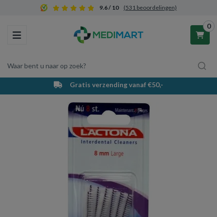
9.6 / 10
(531 beoordelingen)
0
Toggle navigation
Waar bent u naar op zoek?
Gratis verzending vanaf €50,-
Winkelwagen
Uw winkelwagen is leeg.
Vul hem met producten.