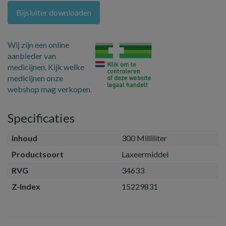
Bijsluiter downloaden
Wij zijn een online
aanbieder van
medicijnen. Kijk welke
medicijnen onze
webshop mag verkopen.
Specificaties
inhoud
300 Milliliter
Productsoort
Laxeermiddel
RVG
34633
Z-Index
15229831