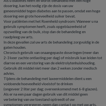
Als u diabetes heeft en wordt behandeld met een hoge
dosering, kan het nodig zijn de dosis van uw
geneesmiddel tegen diabetes aan te passen, omdat een hoge
dosering een grote hoeveelheid suiker bevat.
Voor patiënten met het Roemheld syndroom: Wanneer u na
gebruik symptomen heeft, zoals opgeblazenheid of
opzwelling van de buik, stop dan de behandeling en
raadpleeg uw arts.
In deze gevallen zal uw arts de behandeling zorgvuldig in de
gaten houden.
Chronisch gebruik van onaangepaste doseringen (meer dan
2-3 keer zachte ontlasting per dag) of misbruik kan leiden tot
diarree en een verstoring van de elektrolytenhuishouding.
Gebruik dit middel niet meer dan 2 weken zonder medisch
advies.
Tijdens de behandeling met laxeermiddelen dient u een
voldoende hoeveelheid vloeistof te drinken
(ongeveer 2 liter per dag; overeenkomend met 6-8 glazen).
Als er na een paar dagen gebruik van dit middel geen
verbetering van uw toestand optreedt of uw
symptomen verergeren, neem dan contact op met uw arts.