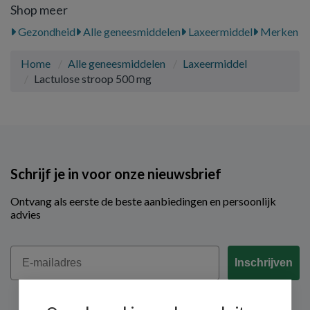
Shop meer
Gezondheid
Alle geneesmiddelen
Laxeermiddel
Merken
Home
Alle geneesmiddelen
Laxeermiddel
Lactulose stroop 500 mg
Schrijf je in voor onze nieuwsbrief
Ontvang als eerste de beste aanbiedingen en persoonlijk
advies
Email
Inschrijven