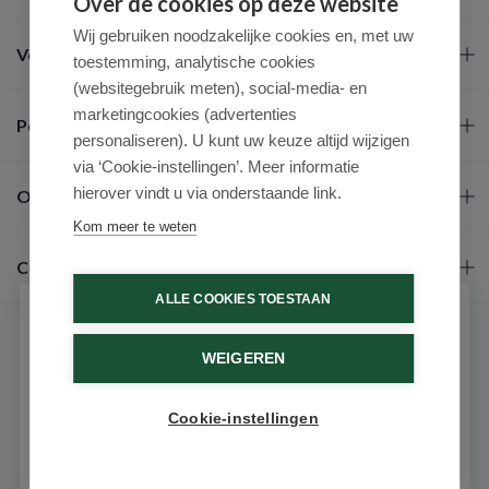
Over de cookies op deze website
Wij gebruiken noodzakelijke cookies en, met uw
Veel gestelde vragen
toestemming, analytische cookies
(websitegebruik meten), social-media- en
marketingcookies (advertenties
Populaire merken
personaliseren). U kunt uw keuze altijd wijzigen
via ‘Cookie-instellingen’. Meer informatie
hierover vindt u via onderstaande link.
Over ons
Kom meer te weten
Contact
ALLE COOKIES TOESTAAN
Schrijf je in voor onze nieuwsbrief
WEIGEREN
Ontvang als eerste de beste aanbiedingen en persoonlijk
advies
Cookie-instellingen
Email
9.6 / 10
(531 beoordelingen)
© 2026 - Medimart.nl.