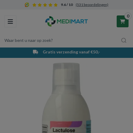
9.6 / 10
(531 beoordelingen)
0
Toggle navigation
Waar bent u naar op zoek?
PostNL bezorging & afhaalpunten
Winkelwagen
Uw winkelwagen is leeg.
Vul hem met producten.