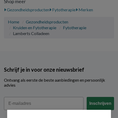
Shop meer
Gezondheidsproducten
Fytotherapie
Merken
Home
Gezondheidsproducten
Kruiden en Fytotherapie
Fytotherapie
Lamberts Colladeen
Schrijf je in voor onze nieuwsbrief
Ontvang als eerste de beste aanbiedingen en persoonlijk
advies
Email
Inschrijven