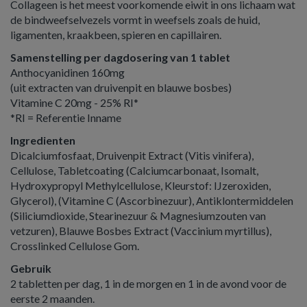
Collageen is het meest voorkomende eiwit in ons lichaam wat
de bindweefselvezels vormt in weefsels zoals de huid,
ligamenten, kraakbeen, spieren en capillairen.
Samenstelling per dagdosering van 1 tablet
Anthocyanidinen 160mg
(uit extracten van druivenpit en blauwe bosbes)
Vitamine C 20mg - 25% RI*
*RI = Referentie Inname
Ingredienten
Dicalciumfosfaat, Druivenpit Extract (Vitis vinifera),
Cellulose, Tabletcoating (Calciumcarbonaat, Isomalt,
Hydroxypropyl Methylcellulose, Kleurstof: IJzeroxiden,
Glycerol), (Vitamine C (Ascorbinezuur), Antiklontermiddelen
(Siliciumdioxide, Stearinezuur & Magnesiumzouten van
vetzuren), Blauwe Bosbes Extract (Vaccinium myrtillus),
Crosslinked Cellulose Gom.
Gebruik
2 tabletten per dag, 1 in de morgen en 1 in de avond voor de
eerste 2 maanden.