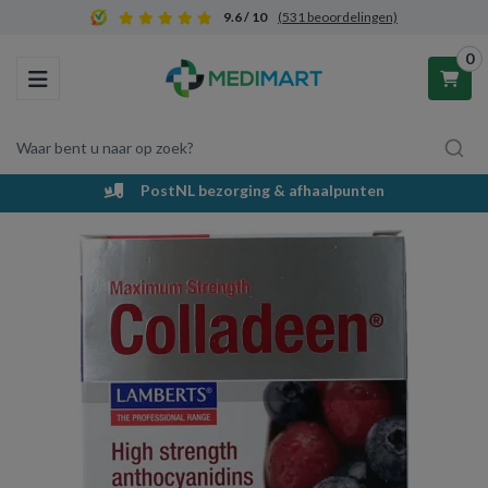
9.6 / 10
(531 beoordelingen)
0
Toggle navigation
Waar bent u naar op zoek?
PostNL bezorging & afhaalpunten
Winkelwagen
Uw winkelwagen is leeg.
Vul hem met producten.