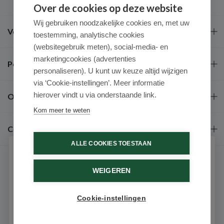
Over de cookies op deze website
Wij gebruiken noodzakelijke cookies en, met uw
Veel gestelde vragen
toestemming, analytische cookies
(websitegebruik meten), social-media- en
marketingcookies (advertenties
Populaire merken
personaliseren). U kunt uw keuze altijd wijzigen
via ‘Cookie-instellingen’. Meer informatie
hierover vindt u via onderstaande link.
Over ons
Kom meer te weten
Contact
ALLE COOKIES TOESTAAN
Schrijf je in voor onze nieuwsbrief
WEIGEREN
Ontvang als eerste de beste aanbiedingen en persoonlijk
advies
Cookie-instellingen
Email
9.6 / 10
(531 beoordelingen)