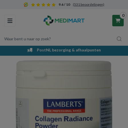
9.6 / 10
(531 beoordelingen)
0
Toggle navigation
Waar bent u naar op zoek?
g & afhaalpunten
Voordelig en groot 
Winkelwagen
Uw winkelwagen is leeg.
Vul hem met producten.