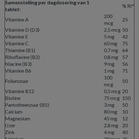
Samenstelling per dagdosering van 1
% RI*
tablet:
200
Vitamine A
25
mcg
Vitamine D (D3)
2,5 mcg
50
Vitamine E
5 mg
42
Vitamine C
60 mg
75
Thiamine (B1)
0,7 mg
64
Riboflavine (B2)
0,8 mg
57
Niacine (B3)
9 mg
56
Vitamine B6
1 mg
71
100
Foliumzuur
50
mcg
Vitamine B12
0,5 mcg
20
Biotine
75 mcg
150
Pantotheenzuur (B5)
3 mg
50
Calcium
80 mg
10
Magnesium
45 mg
12
IJzer
2,8 mg
20
Zink
4 mg
40
Selenium
20 mcg
36