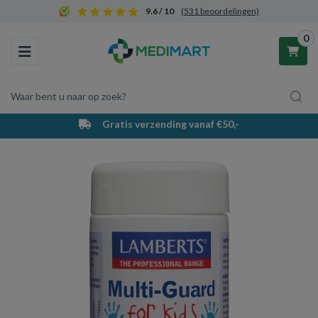
9.6 / 10
(531 beoordelingen)
0
Toggle navigation
Waar bent u naar op zoek?
Gratis verzending vanaf €50,-
Winkelwagen
Uw winkelwagen is leeg.
Vul hem met producten.