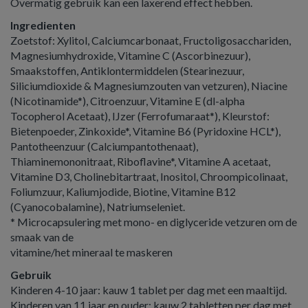
Overmatig gebruik kan een laxerend effect hebben.
Ingredienten
Zoetstof: Xylitol, Calciumcarbonaat, Fructoligosacchariden,
Magnesiumhydroxide, Vitamine C (Ascorbinezuur),
Smaakstoffen, Antiklontermiddelen (Stearinezuur,
Siliciumdioxide & Magnesiumzouten van vetzuren), Niacine
(Nicotinamide*), Citroenzuur, Vitamine E (dl-alpha
Tocopherol Acetaat), IJzer (Ferrofumaraat*), Kleurstof:
Bietenpoeder, Zinkoxide*, Vitamine B6 (Pyridoxine HCL*),
Pantotheenzuur (Calciumpantothenaat),
Thiaminemononitraat, Riboflavine*, Vitamine A acetaat,
Vitamine D3, Cholinebitartraat, Inositol, Chroompicolinaat,
Foliumzuur, Kaliumjodide, Biotine, Vitamine B12
(Cyanocobalamine), Natriumseleniet.
* Microcapsulering met mono- en diglyceride vetzuren om de
smaak van de
vitamine/het mineraal te maskeren
Gebruik
Kinderen 4-10 jaar: kauw 1 tablet per dag met een maaltijd.
Kinderen van 11 jaar en ouder: kauw 2 tabletten per dag met