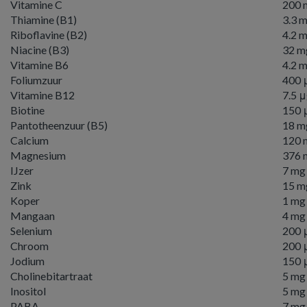
Vitamine C
200 
Thiamine (B1)
3.3 
Riboflavine (B2)
4.2 
Niacine (B3)
32 m
Vitamine B6
4.2 
Foliumzuur
400 
Vitamine B12
7.5 
Biotine
150 
Pantotheenzuur (B5)
18 m
Calcium
120 
Magnesium
376 
IJzer
7 mg
Zink
15 m
Koper
1 mg
Mangaan
4 mg
Selenium
200 
Chroom
200 
Jodium
150 
Cholinebitartraat
5 mg
Inositol
5 mg
PABA
7 mg