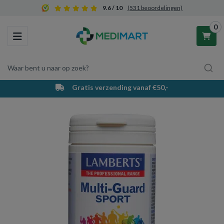
9.6 / 10
(531 beoordelingen)
0
Toggle navigation
Waar bent u naar op zoek?
Gratis verzending vanaf €50,-
Winkelwagen
Uw winkelwagen is leeg.
Vul hem met producten.