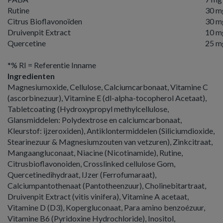
Rutine
30 m
Citrus Bioflavonoïden
30 m
Druivenpit Extract
10 m
Quercetine
25 m
*% RI = Referentie Inname
Ingredienten
Magnesiumoxide, Cellulose, Calciumcarbonaat, Vitamine C
(ascorbinezuur), Vitamine E (dl-alpha-tocopherol Acetaat),
Tabletcoating (Hydroxypropyl methylcellulose,
Glansmiddelen: Polydextrose en calciumcarbonaat,
Kleurstof: ijzeroxiden), Antiklontermiddelen (Siliciumdioxide,
Stearinezuur & Magnesiumzouten van vetzuren), Zinkcitraat,
Mangaangluconaat, Niacine (Nicotinamide), Rutine,
Citrusbioflavonoiden, Crosslinked cellulose Gom,
Quercetinedihydraat, IJzer (Ferrofumaraat),
Calciumpantothenaat (Pantotheenzuur), Cholinebitartraat,
Druivenpit Extract (vitis vinifera), Vitamine A acetaat,
Vitamine D (D3), Kopergluconaat, Para amino benzoézuur,
Vitamine B6 (Pyridoxine Hydrochloride), Inositol,