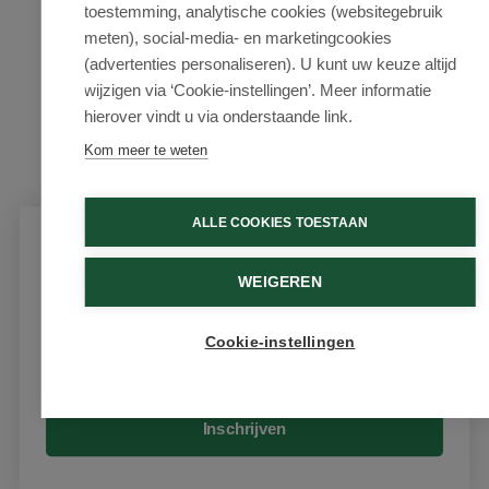
toestemming, analytische cookies (websitegebruik
meten), social-media- en marketingcookies
(advertenties personaliseren). U kunt uw keuze altijd
wijzigen via ‘Cookie-instellingen’. Meer informatie
hierover vindt u via onderstaande link.
Kom meer te weten
ALLE COOKIES TOESTAAN
Schrijf je in voor onze nieuwsbrief
WEIGEREN
Ontvang als eerste de beste aanbiedingen en persoonlijk
advies
Cookie-instellingen
Email
Inschrijven