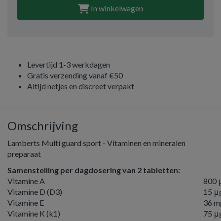
In winkelwagen
Levertijd 1-3 werkdagen
Gratis verzending vanaf €50
Altijd netjes en discreet verpakt
Omschrijving
Lamberts Multi guard sport - Vitaminen en mineralen
preparaat
Samenstelling per dagdosering van 2 tabletten:
Vitamine A
800 
Vitamine D (D3)
15 μ
Vitamine E
36 m
Vitamine K (k1)
75 μ