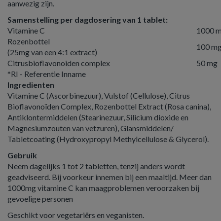
aanwezig zijn.
Samenstelling per dagdosering van 1 tablet:
Vitamine C
1000 
Rozenbottel
100 m
(25mg van een 4:1 extract)
Citrusbioflavonoiden complex
50 mg
*RI - Referentie Inname
Ingredienten
Vitamine C (Ascorbinezuur), Vulstof (Cellulose), Citrus
Bioflavonoïden Complex, Rozenbottel Extract (Rosa canina),
Antiklontermiddelen (Stearinezuur, Silicium dioxide en
Magnesiumzouten van vetzuren), Glansmiddelen/
Tabletcoating (Hydroxypropyl Methylcellulose & Glycerol).
Gebruik
Neem dagelijks 1 tot 2 tabletten, tenzij anders wordt
geadviseerd. Bij voorkeur innemen bij een maaltijd. Meer dan
1000mg vitamine C kan maagproblemen veroorzaken bij
gevoelige personen
Geschikt voor vegetariërs en veganisten.