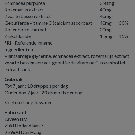
Echinacea purpurea
398mg
Rozemarijn extract
40mg
Zwarte bessen extract
40mg
Gebufferde vitamine C (calcium ascorbaat)
40mg
50%
Rozenbottel extract
20mg
Zinkchloride
1,5mg
15%
*RI - Referentie Inname
Ingredienten
Plantaardige glycerine, echinacea extract, rozemarijn extract,
zwarte bessen extract, gebufferde vitamine C, rozenbottel
extract, zink
Gebruik
Tot 7 jaar : 10 druppels per dag
Ouder dan 7 jaar : 20 druppels per dag
Koel en droog bewaren
Fabrikant
Laveen B.V.
Zuid Hollandlaan 7
2596Al Den Haag