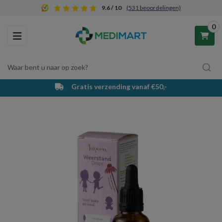
9.6 / 10
(531 beoordelingen)
0
Toggle navigation
Waar bent u naar op zoek?
Gratis verzending vanaf €50,-
Winkelwagen
Uw winkelwagen is leeg.
Vul hem met producten.