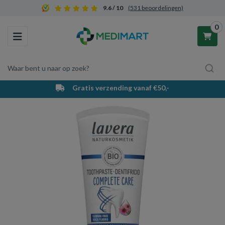
9.6 / 10
(531 beoordelingen)
0
Toggle navigation
Waar bent u naar op zoek?
Gratis verzending vanaf €50,-
Winkelwagen
Uw winkelwagen is leeg.
Vul hem met producten.