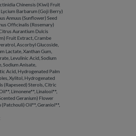
ctinidia Chinensis (Kiwi) Fruit
*, Lycium Barbarum (Goji Berry)
thus Annuus (Sunflower) Seed
nus Officinalis (Rosemary)
 Citrus Aurantium Dulcis
m) Fruit Extract, Crambe
eratrol, Ascorbyl Glucoside,
um Lactate, Xanthan Gum,
rate, Levulinic Acid, Sodium
, Sodium Anisate,
actic Acid, Hydrogenated Palm
bles, Xylitol, Hydrogenated
 (Rapeseed) Sterols, Citric
il**, Limonene**, Linalool**,
 Scented Geranium) Flower
 (Patchouli) Oil**, Geraniol**,
t