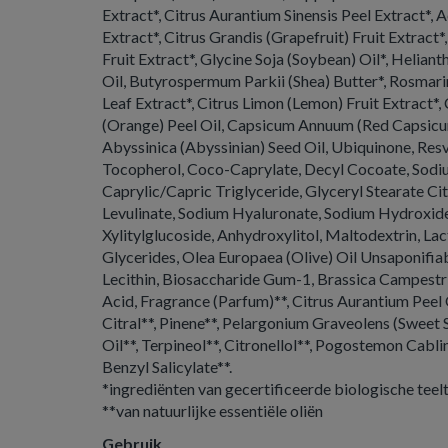
Extract*, Citrus Aurantium Sinensis Peel Extract*, A
Extract*, Citrus Grandis (Grapefruit) Fruit Extract
Fruit Extract*, Glycine Soja (Soybean) Oil*, Helian
Oil, Butyrospermum Parkii (Shea) Butter*, Rosmari
Leaf Extract*, Citrus Limon (Lemon) Fruit Extract*,
(Orange) Peel Oil, Capsicum Annuum (Red Capsicu
Abyssinica (Abyssinian) Seed Oil, Ubiquinone, Resv
Tocopherol, Coco-Caprylate, Decyl Cocoate, Sodi
Caprylic/Capric Triglyceride, Glyceryl Stearate Cit
Levulinate, Sodium Hyaluronate, Sodium Hydroxide
Xylitylglucoside, Anhydroxylitol, Maltodextrin, L
Glycerides, Olea Europaea (Olive) Oil Unsaponifia
Lecithin, Biosaccharide Gum-1, Brassica Campestris
Acid, Fragrance (Parfum)**, Citrus Aurantium Peel O
Citral**, Pinene**, Pelargonium Graveolens (Sweet
Oil**, Terpineol**, Citronellol**, Pogostemon Cablin
Benzyl Salicylate**.
*ingrediënten van gecertificeerde biologische teel
**van natuurlijke essentiële oliën
Gebruik