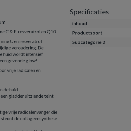
Specificaties
rum
inhoud
e C & E, resveratrol en Q10.
Productsoort
mine C en resveratrol
Subcategorie 2
ijdige veroudering. De
je huid wordt intensief
 een gezonde glow!
or vrije radicalen en
n de huid
r een gladder uitziende teint
tige vrije radicalenvanger die
rsteunt de collageensynthese