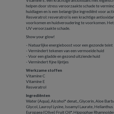
Vitamine E: een krachtige antioxidant met eigensc
helpen door stress veroorzaakte schade te vermind
huidlagen en is een belangrijke ingrediënt voor ac
Resveratrol: resveratrol is een krachtige antioxida
voorkomen en huidveroudering te voorkomen. Het
UV veroorzaakte schade.
Show your glow!
- Natuurlijke energieboost voor een gezonde teint
- Vermindert tekenen van een vermoeide huid
- Voor een gladde en gezond uitziende huid
- Vermindert fijne lijntjes
Werkzame stoffen
Vitamine C
Vitamine E
Resveratrol
Ingrediënten
Water (Aqua), Alcohol* denat., Glycerin, Aloe Barb
Glycol, Lauroyl Lysine, Isoamyl Laurate, Helianthu
Europaea (Olive) Fruit Oil*, Hippophae Rhamnoides