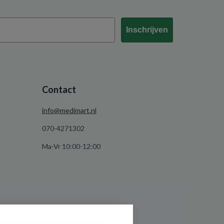
Inschrijven
Contact
info@medimart.nl
070-4271302
Ma-Vr 10:00-12:00