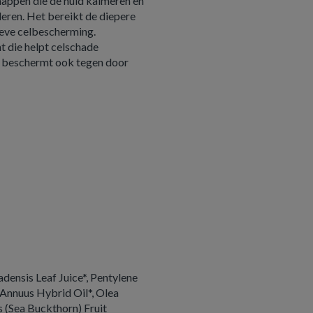
happen die de huid kalmeren en
eren. Het bereikt de diepere
tieve celbescherming.
nt die helpt celschade
 beschermt ook tegen door
adensis Leaf Juice*, Pentylene
s Annuus Hybrid Oil*, Olea
 (Sea Buckthorn) Fruit