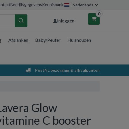
ntact
Bedrijfsgegevens
Kennisbank
Nederlands
0
Inloggen
g
Afslanken
Baby/Peuter
Huishouden
nkelwagen
Uw winkelwagen is leeg.
PostNL bezorging & afhaalpunten
Vul hem met producten.
Lavera Glow
vitamine C booster