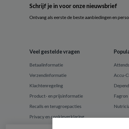
Schrijf je in voor onze nieuwsbrief
Ontvang als eerste de beste aanbiedingen en perso
Veel gestelde vragen
Popula
Betaalinformatie
Attend
Verzendinformatie
Accu-C
Klachtenregeling
Depen
Product- en prijsinformatie
Fagron
Recalls en terugroepacties
Nutrici
Privacy en cookieverklaring
Cookie instellingen