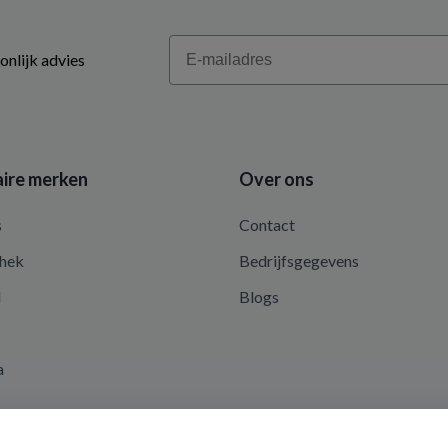
Email
onlijk advies
ire merken
Over ons
s
Contact
hek
Bedrijfsgegevens
d
Blogs
a