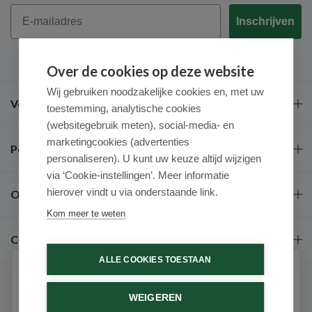
Email
Inschrijven
Over de cookies op deze website
Wij gebruiken noodzakelijke cookies en, met uw
Veel gestelde vragen
toestemming, analytische cookies
(websitegebruik meten), social-media- en
marketingcookies (advertenties
Populaire merken
personaliseren). U kunt uw keuze altijd wijzigen
via ‘Cookie-instellingen’. Meer informatie
hierover vindt u via onderstaande link.
Over ons
Kom meer te weten
Contact
ALLE COOKIES TOESTAAN
Schrijf je in voor onze nieuwsbrief
WEIGEREN
Ontvang als eerste de beste aanbiedingen en persoonlijk