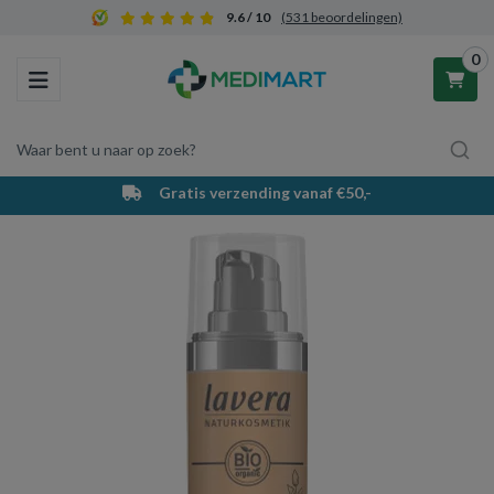
9.6 / 10
(531 beoordelingen)
0
Toggle navigation
Waar bent u naar op zoek?
Gratis verzending vanaf €50,-
Winkelwagen
Uw winkelwagen is leeg.
Vul hem met producten.