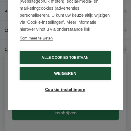
(websitegebruik meten), social-media- en
marketingcookies (advertenties
Populaire merken
personaliseren). U kunt uw keuze altijd wijzigen
via ‘Cookie-instellingen’. Meer informatie
hierover vindt u via onderstaande link.
Over ons
Kom meer te weten
Contact
ALLE COOKIES TOESTAAN
Schrijf je in voor onze nieuwsbrief
WEIGEREN
Ontvang als eerste de beste aanbiedingen en persoonlijk
advies
Cookie-instellingen
Email
9.6 / 10
(531 beoordelingen)
© 2026 - Medimart.nl.
Inschrijven