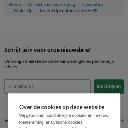
Home
Alle lichaamsverzorging
Cosmetica
Make Up
Lavera Lipcontour true red 05
Schrijf je in voor onze nieuwsbrief
Ontvang als eerste de beste aanbiedingen en persoonlijk
advies
Email
Inschrijven
Over de cookies op deze website
Wij gebruiken noodzakelijke cookies en, met uw
Veel gestelde vragen
toestemming, analytische cookies