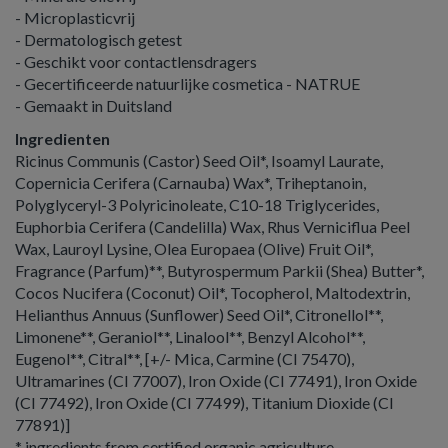
- Microplasticvrij
- Dermatologisch getest
- Geschikt voor contactlensdragers
- Gecertificeerde natuurlijke cosmetica - NATRUE
- Gemaakt in Duitsland
Ingredienten
Ricinus Communis (Castor) Seed Oil*, Isoamyl Laurate,
Copernicia Cerifera (Carnauba) Wax*, Triheptanoin,
Polyglyceryl-3 Polyricinoleate, C10-18 Triglycerides,
Euphorbia Cerifera (Candelilla) Wax, Rhus Verniciflua Peel
Wax, Lauroyl Lysine, Olea Europaea (Olive) Fruit Oil*,
Fragrance (Parfum)**, Butyrospermum Parkii (Shea) Butter*,
Cocos Nucifera (Coconut) Oil*, Tocopherol, Maltodextrin,
Helianthus Annuus (Sunflower) Seed Oil*, Citronellol**,
Limonene**, Geraniol**, Linalool**, Benzyl Alcohol**,
Eugenol**, Citral**, [+/- Mica, Carmine (CI 75470),
Ultramarines (CI 77007), Iron Oxide (CI 77491), Iron Oxide
(CI 77492), Iron Oxide (CI 77499), Titanium Dioxide (CI
77891)]
* ingredients from certified organic agriculture