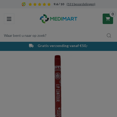
9.6 / 10
(531 beoordelingen)
0
Toggle navigation
Waar bent u naar op zoek?
Gratis verzending vanaf €50,-
Winkelwagen
Uw winkelwagen is leeg.
Vul hem met producten.