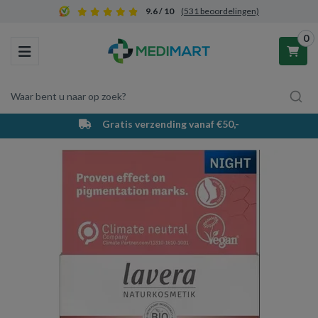
9.6 / 10
(531 beoordelingen)
0
Toggle navigation
Waar bent u naar op zoek?
Gratis verzending vanaf €50,-
Winkelwagen
Uw winkelwagen is leeg.
Vul hem met producten.