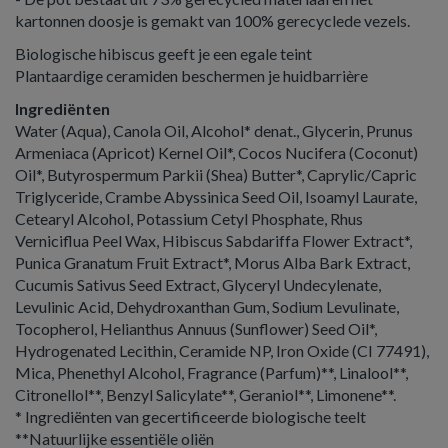
kartonnen doosje is gemakt van 100% gerecyclede vezels.
Biologische hibiscus geeft je een egale teint
Plantaardige ceramiden beschermen je huidbarrière
Ingrediënten
Water (Aqua), Canola Oil, Alcohol* denat., Glycerin, Prunus
Armeniaca (Apricot) Kernel Oil*, Cocos Nucifera (Coconut)
Oil*, Butyrospermum Parkii (Shea) Butter*, Caprylic/Capric
Triglyceride, Crambe Abyssinica Seed Oil, Isoamyl Laurate,
Cetearyl Alcohol, Potassium Cetyl Phosphate, Rhus
Verniciflua Peel Wax, Hibiscus Sabdariffa Flower Extract*,
Punica Granatum Fruit Extract*, Morus Alba Bark Extract,
Cucumis Sativus Seed Extract, Glyceryl Undecylenate,
Levulinic Acid, Dehydroxanthan Gum, Sodium Levulinate,
Tocopherol, Helianthus Annuus (Sunflower) Seed Oil*,
Hydrogenated Lecithin, Ceramide NP, Iron Oxide (CI 77491),
Mica, Phenethyl Alcohol, Fragrance (Parfum)**, Linalool**,
Citronellol**, Benzyl Salicylate**, Geraniol**, Limonene**.
* Ingrediënten van gecertificeerde biologische teelt
**Natuurlijke essentiële oliën