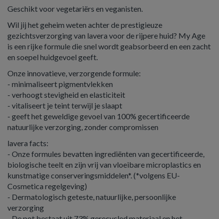
Geschikt voor vegetariërs en veganisten.
Wil jij het geheim weten achter de prestigieuze
gezichtsverzorging van lavera voor de rijpere huid? My Age
is een rijke formule die snel wordt geabsorbeerd en een zacht
en soepel huidgevoel geeft.
Onze innovatieve, verzorgende formule:
- minimaliseert pigmentvlekken
- verhoogt stevigheid en elasticiteit
- vitaliseert je teint terwijl je slaapt
- geeft het geweldige gevoel van 100% gecertificeerde
natuurlijke verzorging, zonder compromissen
lavera facts:
- Onze formules bevatten ingrediënten van gecertificeerde,
biologische teelt en zijn vrij van vloeibare microplastics en
kunstmatige conserveringsmiddelen*. (*volgens EU-
Cosmetica regelgeving)
- Dermatologisch geteste, natuurlijke, persoonlijke
verzorging
- De pot bestaat uit 73% gerecycled materiaal en het