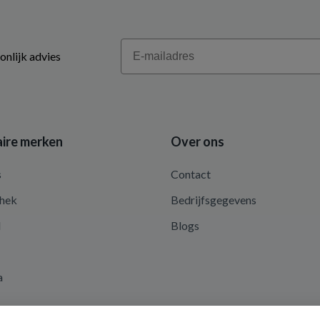
Email
onlijk advies
ire merken
Over ons
s
Contact
hek
Bedrijfsgegevens
d
Blogs
a