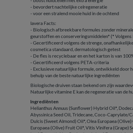
- boost huidcellen met extra energie
- bevordert nachtelijke celregeneratie
- voor een stralend mooie huid in de ochtend
lavera Facts:
- Biologisch afbreekbare formules zonder minerale
geurstoffen en conserveringsmiddelen* (* Volgens 
- Gecertificeerd volgens de strenge, onafhankelij
cosmetica standaard, dermatologisch getest
- De fles is recyclebaar en en het karton is van 10
- Gecertificeerd volgens PETA-criteria
- Exclusieve natuurlijke formule, ontwikkeld door 
behulp van de beste natuurlijke ingrediënten
Biologische druiven staan bekend om zijn waardevo
Natuurlijke vitamine E kan de regeneratie van de 
Ingrediënten
Helianthus Annuus (Sunflower) Hybrid Oil*, Dodec
Abyssinica Seed Oil, Tridecane, Coco-Caprylate/
Dulcis (Sweet Almond) Oil*, Olea Europaea (Olive) 
Europaea (Olive) Fruit Oil*, Vitis Vinifera (Grape) S