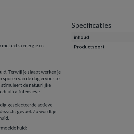
Specificaties
inhoud
n met extra energie en
Productsoort
id. Terwijl je slaapt werken je
n sporen van de dag ervoor te
r stimuleert de natuurlijke
edt ultra-intensieve
ldig geselecteerde actieve
ijdezacht gevoel. Zo wordt je
huid.
rmoeide huid: