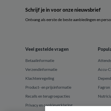
Schrijf je in voor onze nieuwsbrief
Ontvang als eerste de beste aanbiedingen en perso
Veel gestelde vragen
Popula
Betaalinformatie
Attend
Verzendinformatie
Accu-C
Klachtenregeling
Depen
Product- en prijsinformatie
Fagron
Recalls en terugroepacties
Nutrici
Privacy en cookieverklaring