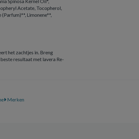
nia Spinosa Kernel Oil*,
copheryl Acetate, Tocopherol,
 (Parfum)**, Limonene**,
ert het zachtjes in. Breng
beste resultaat met lavera Re-
me
Merken