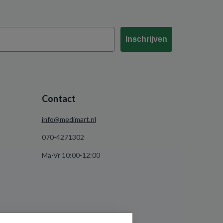
Inschrijven
Contact
info@medimart.nl
070-4271302
Ma-Vr 10:00-12:00