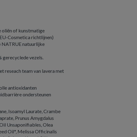
 oliën of kunstmatige
EU-Cosmetica richtlijnen)
ke NATRUE natuurlijke
0% gerecyclede vezels.
het reseach team van lavera met
lle antioxidanten
huidbarrière ondersteunen
ane, Isoamyl Laurate, Crambe
Caprate, Prunus Amygdalus
Oil Unsaponifiables, Olea
eed Oil*, Melissa Officinalis