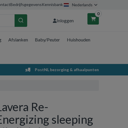
ntact
Bedrijfsgegevens
Kennisbank
Nederlands
0
Inloggen
g
Afslanken
Baby/Peuter
Huishouden
nkelwagen
Uw winkelwagen is leeg.
PostNL bezorging & afhaalpunten
Vul hem met producten.
Lavera Re-
Energizing sleeping