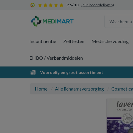
9.6 / 10
(531 beoordelingen)
Incontinentie
Zelftesten
Medische voeding
EHBO / Verbandmiddelen
Voordelig en groot assortiment
Home
Alle lichaamsverzorging
Cosmetic