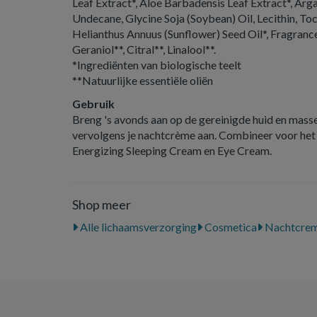
Leaf Extract*, Aloe Barbadensis Leaf Extract*, Arga
Undecane, Glycine Soja (Soybean) Oil, Lecithin, To
Helianthus Annuus (Sunflower) Seed Oil*, Fragrance
Geraniol**, Citral**, Linalool**.
*Ingrediënten van biologische teelt
**Natuurlijke essentiële oliën
Gebruik
Breng 's avonds aan op de gereinigde huid en masse
vervolgens je nachtcrème aan. Combineer voor het 
Energizing Sleeping Cream en Eye Cream.
Shop meer
Alle lichaamsverzorging
Cosmetica
Nachtcre