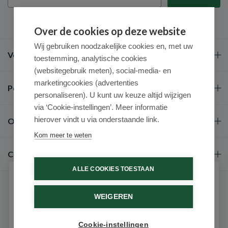
Over de cookies op deze website
Wij gebruiken noodzakelijke cookies en, met uw
Veel gestelde vragen
toestemming, analytische cookies
(websitegebruik meten), social-media- en
marketingcookies (advertenties
Populaire merken
personaliseren). U kunt uw keuze altijd wijzigen
via ‘Cookie-instellingen’. Meer informatie
hierover vindt u via onderstaande link.
Over ons
Kom meer te weten
Contact
ALLE COOKIES TOESTAAN
Schrijf je in voor onze nieuwsbrief
WEIGEREN
Ontvang als eerste de beste aanbiedingen en persoonlijk
advies
Cookie-instellingen
Email
9.6 / 10
(531 beoordelingen)