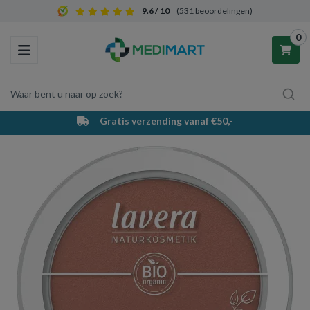
9.6 / 10
(531 beoordelingen)
0
Toggle navigation
Waar bent u naar op zoek?
Gratis verzending vanaf €50,-
Winkelwagen
Uw winkelwagen is leeg.
Vul hem met producten.