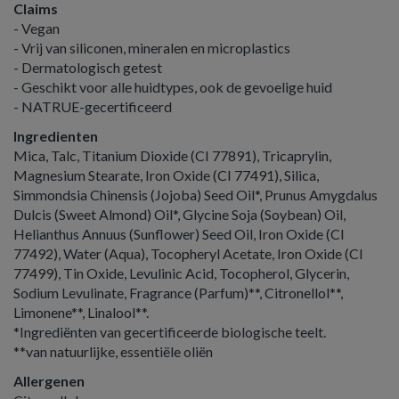
Claims
- Vegan
- Vrij van siliconen, mineralen en microplastics
- Dermatologisch getest
- Geschikt voor alle huidtypes, ook de gevoelige huid
- NATRUE-gecertificeerd
Ingredienten
Mica, Talc, Titanium Dioxide (CI 77891), Tricaprylin,
Magnesium Stearate, Iron Oxide (CI 77491), Silica,
Simmondsia Chinensis (Jojoba) Seed Oil*, Prunus Amygdalus
Dulcis (Sweet Almond) Oil*, Glycine Soja (Soybean) Oil,
Helianthus Annuus (Sunflower) Seed Oil, Iron Oxide (CI
77492), Water (Aqua), Tocopheryl Acetate, Iron Oxide (CI
77499), Tin Oxide, Levulinic Acid, Tocopherol, Glycerin,
Sodium Levulinate, Fragrance (Parfum)**, Citronellol**,
Limonene**, Linalool**.
*Ingrediënten van gecertificeerde biologische teelt.
**van natuurlijke, essentiële oliën
Allergenen