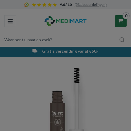
9.6 / 10
(531 beoordelingen)
0
Toggle navigation
Waar bent u naar op zoek?
Gratis verzending vanaf €50,-
Winkelwagen
Uw winkelwagen is leeg.
Vul hem met producten.