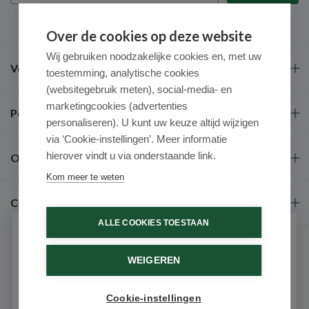
Over de cookies op deze website
Wij gebruiken noodzakelijke cookies en, met uw
Veel gestelde vragen
toestemming, analytische cookies
(websitegebruik meten), social-media- en
marketingcookies (advertenties
Populaire merken
personaliseren). U kunt uw keuze altijd wijzigen
via ‘Cookie-instellingen’. Meer informatie
hierover vindt u via onderstaande link.
Over ons
Kom meer te weten
Contact
ALLE COOKIES TOESTAAN
Schrijf je in voor onze nieuwsbrief
WEIGEREN
Ontvang als eerste de beste aanbiedingen en persoonlijk
advies
Cookie-instellingen
Email
9.6 / 10
(531 beoordelingen)