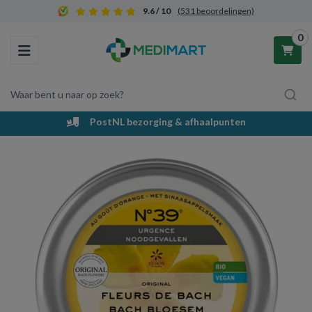
9.6 / 10
(531 beoordelingen)
0
Toggle navigation
Waar bent u naar op zoek?
PostNL bezorging & afhaalpunten
Winkelwagen
Uw winkelwagen is leeg.
Vul hem met producten.