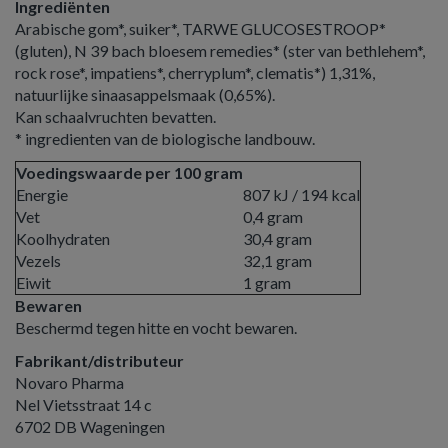
Ingrediënten
Arabische gom*, suiker*, TARWE GLUCOSESTROOP*
(gluten), N 39 bach bloesem remedies* (ster van bethlehem*,
rock rose*, impatiens*, cherryplum*, clematis*) 1,31%,
natuurlijke sinaasappelsmaak (0,65%).
Kan schaalvruchten bevatten.
* ingredienten van de biologische landbouw.
Voedingswaarde per 100 gram
Energie
807 kJ / 194 kcal
Vet
0,4 gram
Koolhydraten
30,4 gram
Vezels
32,1 gram
Eiwit
1 gram
Bewaren
Beschermd tegen hitte en vocht bewaren.
Fabrikant/distributeur
Novaro Pharma
Nel Vietsstraat 14 c
6702 DB Wageningen