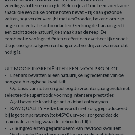
voedingsstoffen en energie. Beloon jezelf met een voedzame
snack die een dikke portie noten bevat – rijk aan gezonde
vetten, nog verder verrijkt met acaïpoeder, bekend om zijn
hoge concentratie antioxidanten. Gedroogde banaan geeft
een zacht zoete natuurlijke smaak aan de reep. De
combinatie van ingrediënten creëert een overheerlijke snack
die je energie zal geven en honger zal verdrijven wanneer dat
nodig is.
UIT MOOIE INGREDIËNTEN EEN MOOI PRODUCT
- Lifebars bevatten alleen natuurlijke ingrediënten van de
hoogste biologische kwaliteit
- Op basis van noten en gedroogde vruchten, aangevuld met
selecteerde superfoods voor nog intensere prestaties
- Açai bevat de krachtige antioxidant anthocyaan
- RAW QUALITY – elke bar wordt met zorg geproduceerd
bij lage temperaturen (tot 45°C), ervoor zorgend dat de
maximale voedingswaarde behouden blijft
- Alle ingrediënten gegarandeerd van rawfood kwaliteit
- Veel vezels: Deze bars zijn rijk aan vezels, wat bijdraagt