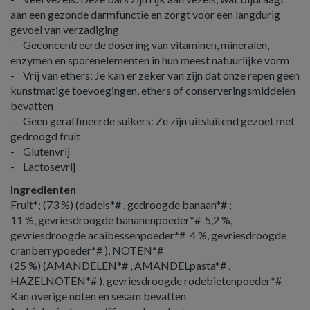
aan een gezonde darmfunctie en zorgt voor een langdurig
gevoel van verzadiging
- Geconcentreerde dosering van vitaminen, mineralen,
enzymen en sporenelementen in hun meest natuurlijke vorm
- Vrij van ethers: Je kan er zeker van zijn dat onze repen geen
kunstmatige toevoegingen, ethers of conserveringsmiddelen
bevatten
- Geen geraffineerde suikers: Ze zijn uitsluitend gezoet met
gedroogd fruit
- Glutenvrij
- Lactosevrij
Ingredienten
Fruit*; (73 %) (dadels*# , gedroogde banaan*# ;
11 %, gevriesdroogde bananenpoeder*# 5,2 %,
gevriesdroogde acaibessenpoeder*# 4 %, gevriesdroogde
cranberrypoeder*# ), NOTEN*#
(25 %) (AMANDELEN*# , AMANDELpasta*# ,
HAZELNOTEN*# ), gevriesdroogde rodebietenpoeder*#
Kan overige noten en sesam bevatten