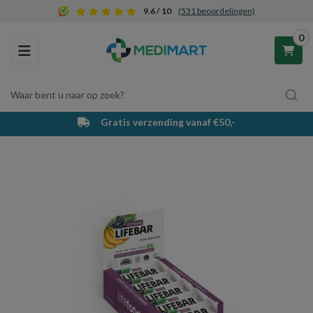
9.6 / 10
(531 beoordelingen)
0
Toggle navigation
Waar bent u naar op zoek?
Gratis verzending vanaf €50,-
Winkelwagen
Uw winkelwagen is leeg.
Vul hem met producten.