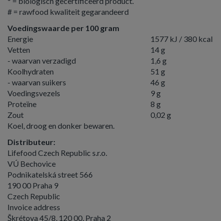
* = biologisch gecertificeerd product.
# = rawfood kwaliteit gegarandeerd
Voedingswaarde per 100 gram
Energie
1577 kJ / 380 kcal
Vetten
14 g
- waarvan verzadigd
1,6 g
Koolhydraten
51 g
- waarvan suikers
46 g
Voedingsvezels
9 g
Proteïne
8 g
Zout
0,02 g
Koel, droog en donker bewaren.
Distributeur:
Lifefood Czech Republic s.r.o.
VÚ Bechovice
Podnikatelská street 566
190 00 Praha 9
Czech Republic
Invoice address
Škrétova 45/8, 120 00, Praha 2