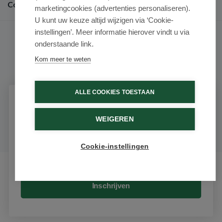
Contact
marketingcookies (advertenties personaliseren).
U kunt uw keuze altijd wijzigen via ‘Cookie-
instellingen’. Meer informatie hierover vindt u via
onderstaande link.
Kom meer te weten
9.6 / 10
(531 beoordelingen)
ALLE COOKIES TOESTAAN
© 2026 - Medimart.nl.
Schrijf je in voor onze nieuwsbrief
WEIGEREN
Ontvang als eerste de beste aanbiedingen en persoonlijk
advies
Cookie-instellingen
Email
Inschrijven