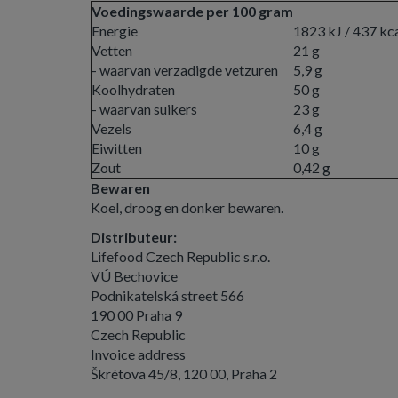
Voedingswaarde per 100 gram
Energie
1823 kJ / 437 kc
Vetten
21 g
- waarvan verzadigde vetzuren
5,9 g
Koolhydraten
50 g
- waarvan suikers
23 g
Vezels
6,4 g
Eiwitten
10 g
Zout
0,42 g
Bewaren
Koel, droog en donker bewaren.
Distributeur:
Lifefood Czech Republic s.r.o.
VÚ Bechovice
Podnikatelská street 566
190 00 Praha 9
Czech Republic
Invoice address
Škrétova 45/8, 120 00, Praha 2