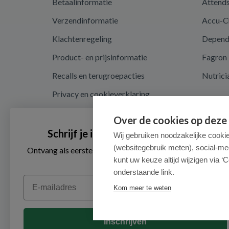
Betaalinformatie
Attend
Verzendinformatie
Accu-C
Klachtenregeling
Depen
Product- en prijsinformatie
Fagron
Recalls en terugroepacties
Nutrici
Privacy en cookieverklaring
Cookie instellingen
Over de cookies op deze
Algemene voorwaarden
Schrijf je in voor onze nieuwsbrief
Wij gebruiken noodzakelijke cooki
(websitegebruik meten), social-me
Herroepingsrecht en retouren
Ontvang als eerste de beste aanbiedingen en persoonlijk
advies
kunt uw keuze altijd wijzigen via ‘C
onderstaande link.
Email
Kom meer te weten
Inschrijven