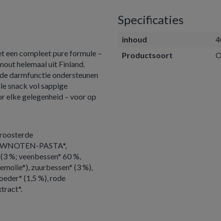
Specificaties
inhoud
4
et een compleet pure formule –
Productsoort
O
mout helemaal uit Finland.
e de darmfunctie ondersteunen
le snack vol sappige
or elke gelegenheid – voor op
eroosterde
HEWNOTEN-PASTA*,
 (3 %; veenbessen* 60 %,
molie*), zuurbessen* (3 %),
eder* (1,5 %), rode
tract*.