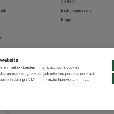
s
Contact
hek
Bedrijfsgegevens
d
Blogs
a
 website
es en, met uw toestemming, analytische cookies
dia- en marketingcookies (advertenties personaliseren). U
ookie-instellingen’. Meer informatie hierover vindt u via