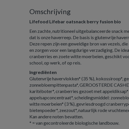
Omschrijving
Lifefood Lifebar oatsnack berry fusion bio
Een zachte, nutritioneel uitgebalanceerde snack m
dat is onze haverreep. De basis is glutenvrije haver
Deze repen zijn een geweldige bron van vezels, di
en zorgen voor een langdurige verzadiging. De idea
cranberries en zoete witte moerbeien, geschikt vo
school, op werk, of op reis.
Ingrediënten
Glutenvrije havervlokken* (35 %), kokossiroop*, g
zonnebloempittenpasta*, GEROOSTERDE CAS
karitéboter*, cranberries gezoet met appeldiksap*
appelsapconcentraat*, scheidingsmiddel: zonnebloe
witte moerbeien* (3 %), gevriesdroogd cranberrypo
bietenpoeder*, zeezout*, natuurlijk rode vruchtenex
Kan andere noten bevatten.
* = van gecontroleerde biologische landbouw.