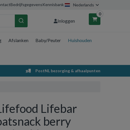
ntact
Bedrijfsgegevens
Kennisbank
Nederlands
0
Inloggen
g
Afslanken
Baby/Peuter
Huishouden
nkelwagen
Uw winkelwagen is leeg.
PostNL bezorging & afhaalpunten
Vul hem met producten.
Lifefood Lifebar
oatsnack berry