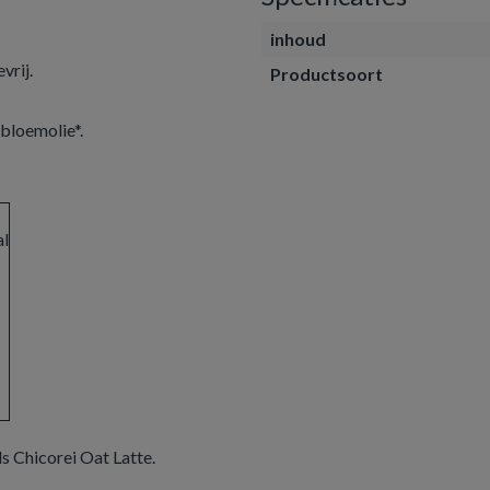
inhoud
vrij.
Productsoort
bloemolie*.
al
s Chicorei Oat Latte.