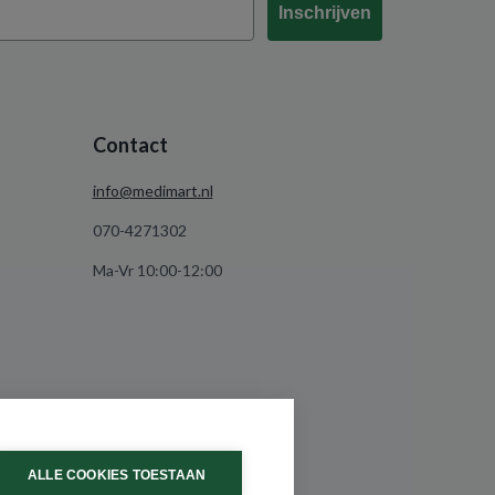
Inschrijven
Contact
info@medimart.nl
070-4271302
Ma-Vr 10:00-12:00
ALLE COOKIES TOESTAAN