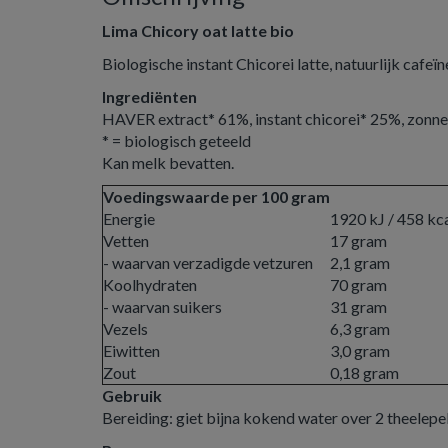
Lima Chicory oat latte bio
Biologische instant Chicorei latte, natuurlijk cafeïne
Ingrediënten
HAVER extract* 61%, instant chicorei* 25%, zonne
* = biologisch geteeld
Kan melk bevatten.
Voedingswaarde per 100 gram
Energie
1920 kJ / 458 kc
Vetten
17 gram
- waarvan verzadigde vetzuren
2,1 gram
Koolhydraten
70 gram
- waarvan suikers
31 gram
Vezels
6,3 gram
Eiwitten
3,0 gram
Zout
0,18 gram
Gebruik
Bereiding: giet bijna kokend water over 2 theelepel