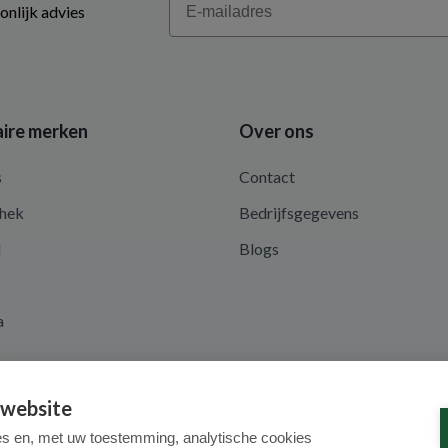
onlijk advies
ire merken
Over ons
s
Contact
hek
Bedrijfsgegevens
d
Blogs
a
 website
es en, met uw toestemming, analytische cookies