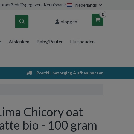
ntact
Bedrijfsgegevens
Kennisbank
Nederlands
0
Inloggen
g
Afslanken
Baby/Peuter
Huishouden
nkelwagen
Uw winkelwagen is leeg.
PostNL bezorging & afhaalpunten
Vul hem met producten.
Lima Chicory oat
latte bio - 100 gram