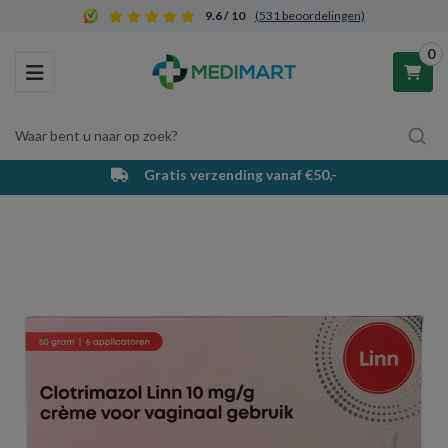
9.6 / 10
(531 beoordelingen)
0
Toggle navigation
Waar bent u naar op zoek?
PostNL bezorging & afhaalpunten
Winkelwagen
Uw winkelwagen is leeg.
Vul hem met producten.