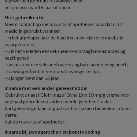
kan worden gebruikt bij volwassenen
en kinderen van 16 jaar of ouder.
Niet gebruiken bij
Neem contact op met uw arts of apotheker voordat u dit
medicijn gebruikt wanneer:
- in het afgelopen jaar de klachten meer dan drie maal zijn
waargenomen;
- u in het verleden een seksueel overdraagbare aandoening
heeft gehad;
- uw partner een seksueel overdraagbare aandoening heeft;
- u zwanger bent of vermoedt zwanger te zijn;
- u jonger bent dan 16 jaar
Inname met een ander geneesmiddel
Gebruikt u naast Clotrimazol Gyno Linn 10 mg/g crème voor
vaginaal gebruik nog andere medicijnen, heeft u dat
kortgeleden gedaan of gaat u dit misschien binnenkort doen?
Vertel
dat dan uw arts of apotheker.
Inname bij zwangerschap en borstvoeding