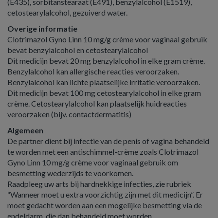
(E435), sorbitanstearaat (E491), benzylalcohol (E1519),
cetostearylalcohol, gezuiverd water.
Overige informatie
Clotrimazol Gyno Linn 10 mg/g crème voor vaginaal gebruik
bevat benzylalcohol en cetostearylalcohol
Dit medicijn bevat 20 mg benzylalcohol in elke gram crème.
Benzylalcohol kan allergische reacties veroorzaken.
Benzylalcohol kan lichte plaatselijke irritatie veroorzaken.
Dit medicijn bevat 100 mg cetostearylalcohol in elke gram
crème. Cetostearylalcohol kan plaatselijk huidreacties
veroorzaken (bijv. contactdermatitis)
Algemeen
De partner dient bij infectie van de penis of vagina behandeld
te worden met een antischimmel-crème zoals Clotrimazol
Gyno Linn 10 mg/g crème voor vaginaal gebruik om
besmetting wederzijds te voorkomen.
Raadpleeg uw arts bij hardnekkige infecties, zie rubriek
“Wanneer moet u extra voorzichtig zijn met dit medicijn”. Er
moet gedacht worden aan een mogelijke besmetting via de
endeldarm, die dan behandeld moet worden.