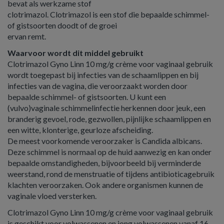
bevat als werkzame stof
clotrimazol. Clotrimazol is een stof die bepaalde schimmel-
of gistsoorten doodt of de groei
ervan remt.
Waarvoor wordt dit middel gebruikt
Clotrimazol Gyno Linn 10 mg/g crème voor vaginaal gebruik
wordt toegepast bij infecties van de schaamlippen en bij
infecties van de vagina, die veroorzaakt worden door
bepaalde schimmel- of gistsoorten. U kunt een
(vulvo)vaginale schimmelinfectie herkennen door jeuk, een
branderig gevoel, rode, gezwollen, pijnlijke schaamlippen en
een witte, klonterige, geurloze afscheiding.
De meest voorkomende veroorzaker is Candida albicans.
Deze schimmel is normaal op de huid aanwezig en kan onder
bepaalde omstandigheden, bijvoorbeeld bij verminderde
weerstand, rond de menstruatie of tijdens antibioticagebruik
klachten veroorzaken. Ook andere organismen kunnen de
vaginale vloed versterken.
Clotrimazol Gyno Linn 10 mg/g crème voor vaginaal gebruik
is geschikt voor volwassenen en jong volwassenen vanaf 16