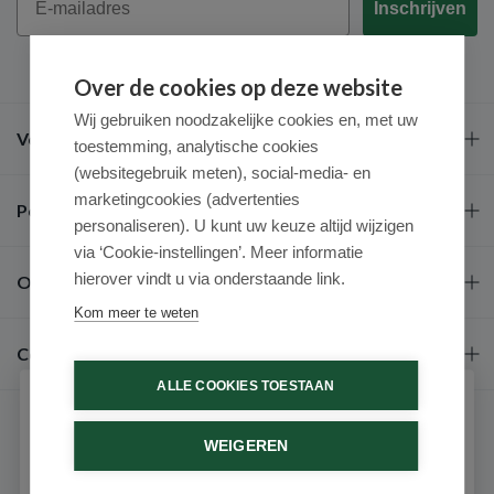
Inschrijven
Over de cookies op deze website
Wij gebruiken noodzakelijke cookies en, met uw
Veel gestelde vragen
toestemming, analytische cookies
(websitegebruik meten), social-media- en
marketingcookies (advertenties
Populaire merken
personaliseren). U kunt uw keuze altijd wijzigen
via ‘Cookie-instellingen’. Meer informatie
hierover vindt u via onderstaande link.
Over ons
Kom meer te weten
Contact
ALLE COOKIES TOESTAAN
Schrijf je in voor onze nieuwsbrief
WEIGEREN
Ontvang als eerste de beste aanbiedingen en persoonlijk
advies