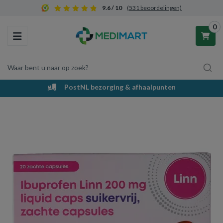
9.6 / 10
(531 beoordelingen)
0
Toggle navigation
Waar bent u naar op zoek?
PostNL bezorging & afhaalpunten
Winkelwagen
Uw winkelwagen is leeg.
Vul hem met producten.