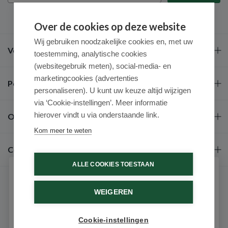
Over de cookies op deze website
Wij gebruiken noodzakelijke cookies en, met uw
Veel gestelde vragen
toestemming, analytische cookies
(websitegebruik meten), social-media- en
marketingcookies (advertenties
Populaire merken
personaliseren). U kunt uw keuze altijd wijzigen
via ‘Cookie-instellingen’. Meer informatie
hierover vindt u via onderstaande link.
Over ons
Kom meer te weten
Contact
ALLE COOKIES TOESTAAN
Schrijf je in voor onze nieuwsbrief
WEIGEREN
Ontvang als eerste de beste aanbiedingen en persoonlijk
advies
Cookie-instellingen
Email
9.6 / 10
(531 beoordelingen)