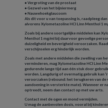
• Vergroting van de prostaat
• Gezwel van het bijniermerg
• Nauwehoekglaucoom
Als dit voor u van toepassing is, raadpleeg da
alvorens Xylometazoline HCl Linn Menthol 1 mg
Zoals bij andere soortgelijke middelen kan Xy
Menthol 1 mg/ml bij daarvoor gevoelige perso
duizeligheid en beverigheid veroorzaken. Raadp
verschijnselen erg hinderlijk worden.
Zoals met andere middelen die zwelling van he
verminderen, mag Xylometazoline HCl Linn Men
gedurende lange tijd aan één stuk door gebrui
worden. Langdurig of overmatig gebruik kan ‘
veroorzaken (rebound: het terugkeren van de 
aandoening in versterkte mate). Wanneer er n
optreedt, neem dan contact op met uw arts.
Contact met de ogen en mond vermijden.
U mag de aanbevolen dosis, vooral bij kinderen