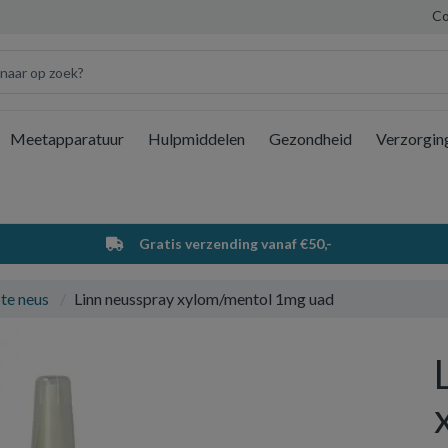
Co
Meetapparatuur
Hulpmiddelen
Gezondheid
Verzorgin
Wi
Gratis verzending vanaf €50,-
te neus
Linn neusspray xylom/mentol 1mg uad