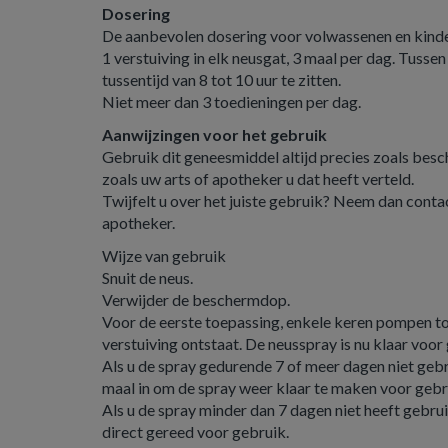
Dosering
De aanbevolen dosering voor volwassenen en kinder
1 verstuiving in elk neusgat, 3 maal per dag. Tussen
tussentijd van 8 tot 10 uur te zitten.
Niet meer dan 3 toedieningen per dag.
Aanwijzingen voor het gebruik
Gebruik dit geneesmiddel altijd precies zoals besch
zoals uw arts of apotheker u dat heeft verteld.
Twijfelt u over het juiste gebruik? Neem dan conta
apotheker.
Wijze van gebruik
Snuit de neus.
Verwijder de beschermdop.
Voor de eerste toepassing, enkele keren pompen to
verstuiving ontstaat. De neusspray is nu klaar voor
Als u de spray gedurende 7 of meer dagen niet geb
maal in om de spray weer klaar te maken voor gebr
Als u de spray minder dan 7 dagen niet heeft gebrui
direct gereed voor gebruik.