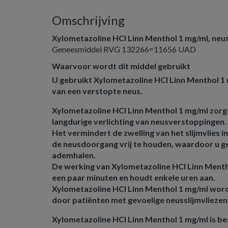
Omschrijving
Xylometazoline HCl Linn Menthol 1 mg/ml, neu
Geneesmiddel RVG 132266=11656 UAD
Waarvoor wordt dit middel gebruikt
U gebruikt Xylometazoline HCl Linn Menthol 1 
van een verstopte neus.
Xylometazoline HCl Linn Menthol 1 mg/ml zorgt
langdurige verlichting van neusverstoppingen.
Het vermindert de zwelling van het slijmvlies 
de neusdoorgang vrij te houden, waardoor u g
ademhalen.
De werking van Xylometazoline HCl Linn Menth
een paar minuten en houdt enkele uren aan.
Xylometazoline HCl Linn Menthol 1 mg/ml word
door patiënten met gevoelige neusslijmvliezen
Xylometazoline HCl Linn Menthol 1 mg/ml is 