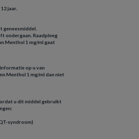
12 jaar.
dit geneesmiddel.
eft ondergaan. Raadpleeg
inn Menthol 1 mg/ml gaat
informatie op u van
inn Menthol 1 mg/ml dan niet
rdat u dit middel gebruikt
ingen:
d QT-syndroom)