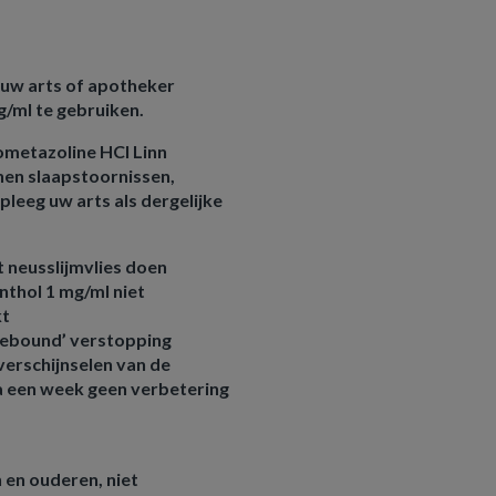
n uw arts of apotheker
/ml te gebruiken.
lometazoline HCl Linn
nen slaapstoornissen,
leeg uw arts als dergelijke
t neusslijmvlies doen
thol 1 mg/ml niet
kt
rebound’ verstopping
verschijnselen van de
a een week geen verbetering
 en ouderen, niet