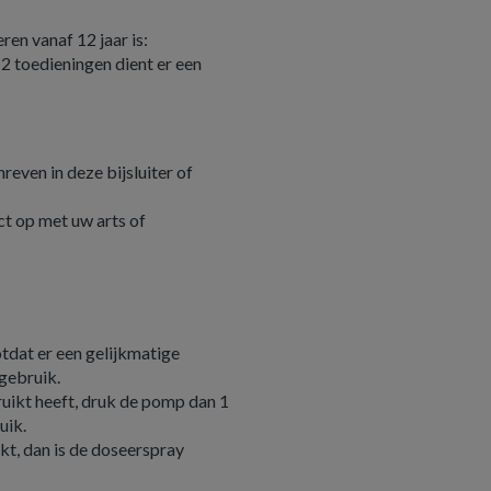
en vanaf 12 jaar is:
 2 toedieningen dient er een
reven in deze bijsluiter of
ct op met uw arts of
tdat er een gelijkmatige
 gebruik.
ruikt heeft, druk de pomp dan 1
uik.
kt, dan is de doseerspray