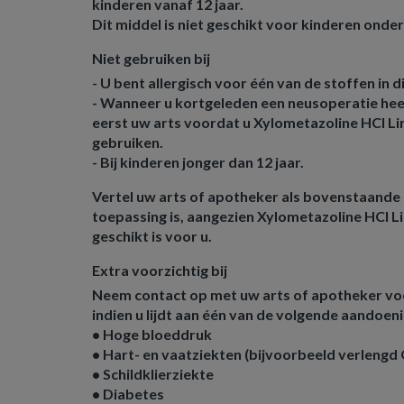
kinderen vanaf 12 jaar.
Dit middel is niet geschikt voor kinderen onder 
Niet gebruiken bij
- U bent allergisch voor één van de stoffen in 
- Wanneer u kortgeleden een neusoperatie he
eerst uw arts voordat u Xylometazoline HCl L
gebruiken.
- Bij kinderen jonger dan 12 jaar.
Vertel uw arts of apotheker als bovenstaande 
toepassing is, aangezien Xylometazoline HCl L
geschikt is voor u.
Extra voorzichtig bij
Neem contact op met uw arts of apotheker voo
indien u lijdt aan één van de volgende aandoen
• Hoge bloeddruk
• Hart- en vaatziekten (bijvoorbeeld verleng
• Schildklierziekte
• Diabetes