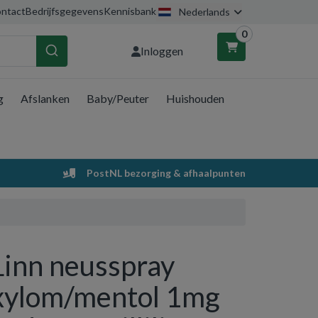
ntact
Bedrijfsgegevens
Kennisbank
Nederlands
0
Inloggen
g
Afslanken
Baby/Peuter
Huishouden
nkelwagen
Uw winkelwagen is leeg.
PostNL bezorging & afhaalpunten
Vul hem met producten.
Linn neusspray
xylom/mentol 1mg