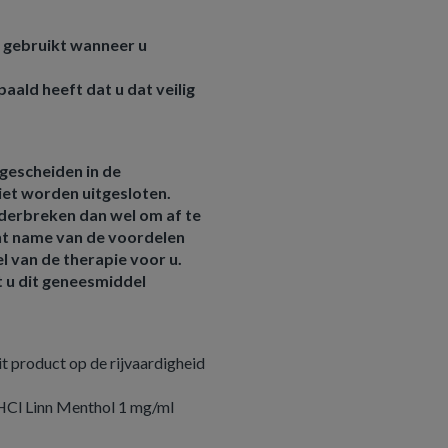
 gebruikt wanneer u
aald heeft dat u dat veilig
tgescheiden in de
niet worden uitgesloten.
derbreken dan wel om af te
cht name van de voordelen
l van de therapie voor u.
 u dit geneesmiddel
it product op de rijvaardigheid
 HCl Linn Menthol 1 mg/ml