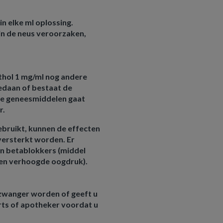
n elke ml oplossing.
 in de neus veroorzaken,
thol 1 mg/ml nog andere
edaan of bestaat de
ere geneesmiddelen gaat
r.
bruikt, kunnen de effecten
versterkt worden. Er
an betablokkers (middel
 en verhoogde oogdruk).
u zwanger worden of geeft u
ts of apotheker voordat u