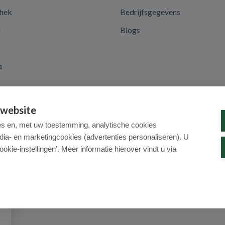
hek
Bedrijfsgegevens
d
Blogs
a
 website
es en, met uw toestemming, analytische cookies
dia- en marketingcookies (advertenties personaliseren). U
ookie-instellingen’. Meer informatie hierover vindt u via