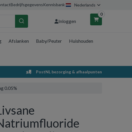
ntact
Bedrijfsgegevens
Kennisbank
Nederlands
0
Inloggen
g
Afslanken
Baby/Peuter
Huishouden
nkelwagen
Uw winkelwagen is leeg.
PostNL bezorging & afhaalpunten
Vul hem met producten.
ng 0.05%
Livsane
Natriumfluoride