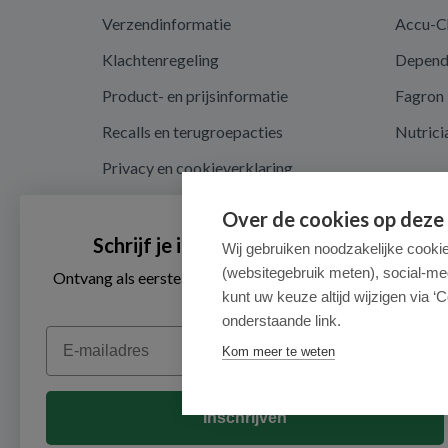
Verzendinformatie
Accu-C
Klachtenregeling
Depen
Product- en prijsinformatie
Fagron
Recalls en terugroepacties
Nutrici
Privacy en cookieverklaring
Cookie instellingen
Over de cookies op deze
Algemene voorwaarden
Schrijf je in voor onze nieuwsbrief
Wij gebruiken noodzakelijke cooki
(websitegebruik meten), social-me
Herroepingsrecht en retouren
Ontvang als eerste de beste aanbiedingen en persoonlijk
advies
kunt uw keuze altijd wijzigen via ‘C
onderstaande link.
Email
Kom meer te weten
Inschrijven
© 2026 - Medimart.nl.