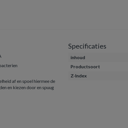
Specificaties
A
inhoud
bacterien
Productsoort
Z-Index
heid af en spoel hiermee de
nden en kiezen door en spuug