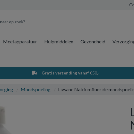
Co
Meetapparatuur
Hulpmiddelen
Gezondheid
Verzorgin
Wi
Gratis verzending vanaf €50,-
orging
Mondspoeling
Livsane Natriumfluoride mondspoeli