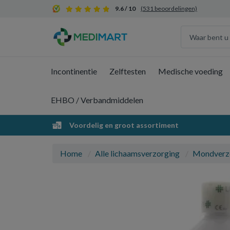
9.6 / 10
(531 beoordelingen)
Incontinentie
Zelftesten
Medische voeding
EHBO / Verbandmiddelen
Voordelig en groot assortiment
Home
Alle lichaamsverzorging
Mondverz