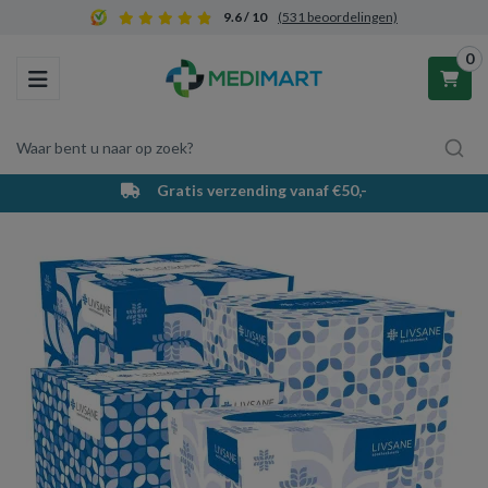
9.6 / 10
(531 beoordelingen)
0
Toggle navigation
Waar bent u naar op zoek?
Gratis verzending vanaf €50,-
Winkelwagen
Uw winkelwagen is leeg.
Vul hem met producten.