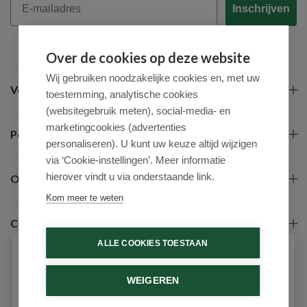
Inschrijven
Over de cookies op deze website
Wij gebruiken noodzakelijke cookies en, met uw
Veel gestelde vragen
toestemming, analytische cookies
(websitegebruik meten), social-media- en
marketingcookies (advertenties
Populaire merken
personaliseren). U kunt uw keuze altijd wijzigen
via ‘Cookie-instellingen’. Meer informatie
hierover vindt u via onderstaande link.
Over ons
Kom meer te weten
Contact
ALLE COOKIES TOESTAAN
Schrijf je in voor onze nieuwsbrief
WEIGEREN
Ontvang als eerste de beste aanbiedingen en persoonlijk
advies