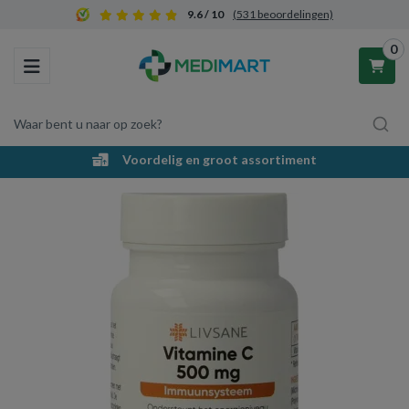
9.6 / 10
(531 beoordelingen)
0
Toggle navigation
Waar bent u naar op zoek?
Voordelig en groot assortiment
Winkelwagen
Uw winkelwagen is leeg.
Vul hem met producten.