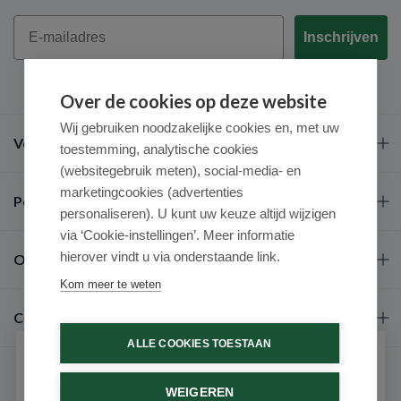
Email
Inschrijven
Over de cookies op deze website
Wij gebruiken noodzakelijke cookies en, met uw
Veel gestelde vragen
toestemming, analytische cookies
(websitegebruik meten), social-media- en
marketingcookies (advertenties
Populaire merken
personaliseren). U kunt uw keuze altijd wijzigen
via ‘Cookie-instellingen’. Meer informatie
hierover vindt u via onderstaande link.
Over ons
Kom meer te weten
Contact
ALLE COOKIES TOESTAAN
Schrijf je in voor onze nieuwsbrief
WEIGEREN
Ontvang als eerste de beste aanbiedingen en persoonlijk