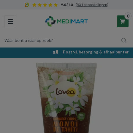
9.6 / 10
(531 beoordelingen)
0
Toggle navigation
Waar bent u naar op zoek?
PostNL bezorging & afhaalpunten
Winkelwagen
Uw winkelwagen is leeg.
Vul hem met producten.