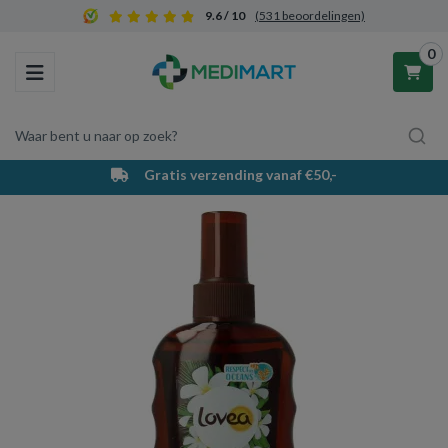
9.6 / 10
(531 beoordelingen)
0
Toggle navigation
Waar bent u naar op zoek?
Gratis verzending vanaf €50,-
Winkelwagen
Uw winkelwagen is leeg.
Vul hem met producten.