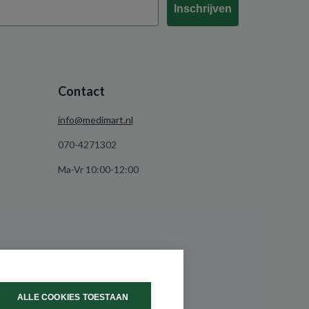
Inschrijven
Contact
info@medimart.nl
070-4271302
Ma-Vr 10:00-12:00
ALLE COOKIES TOESTAAN