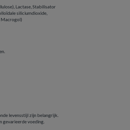
ulose), Lactase, Stabilisator
loïdale siliciumdioxide,
 Macrogol)
en.
e levensstijl zijn belangrijk.
n gevarieerde voeding.