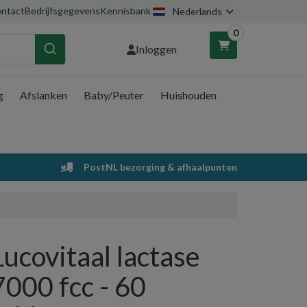
ntact
Bedrijfsgegevens
Kennisbank
Nederlands
0
Inloggen
g
Afslanken
Baby/Peuter
Huishouden
nkelwagen
Uw winkelwagen is leeg.
PostNL bezorging & afhaalpunten
Vul hem met producten.
Lucovitaal lactase
7000 fcc - 60