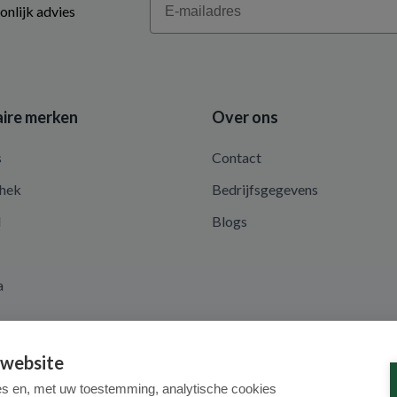
onlijk advies
ire merken
Over ons
s
Contact
hek
Bedrijfsgegevens
d
Blogs
a
 website
es en, met uw toestemming, analytische cookies