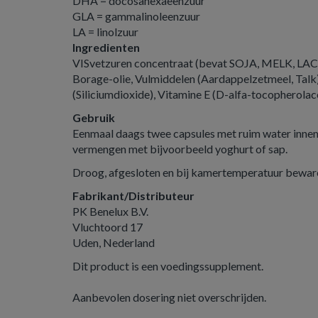
DHA = docosahexaeenzuur
GLA = gammalinoleenzuur
LA = linolzuur
Ingredienten
VISvetzuren concentraat (bevat SOJA, MELK, LAC
Borage-olie, Vulmiddelen (Aardappelzetmeel, Talk
(Siliciumdioxide), Vitamine E (D-alfa-tocopherolac
Gebruik
Eenmaal daags twee capsules met ruim water inne
vermengen met bijvoorbeeld yoghurt of sap.
Droog, afgesloten en bij kamertemperatuur bewar
Fabrikant/Distributeur
PK Benelux B.V.
Vluchtoord 17
Uden, Nederland
Dit product is een voedingssupplement.
Aanbevolen dosering niet overschrijden.