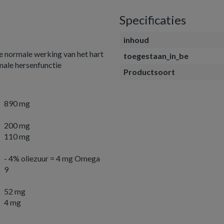
Specificaties
inhoud
e normale werking van het hart
toegestaan_in_be
male hersenfunctie
Productsoort
s
890 mg
200 mg
110 mg
- 4% oliezuur = 4 mg Omega
9
52 mg
4 mg