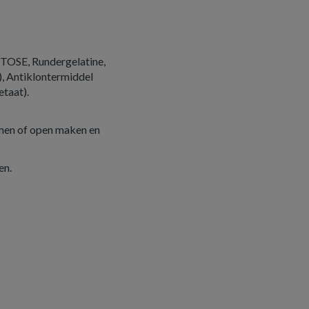
TOSE, Rundergelatine,
), Antiklontermiddel
etaat).
men of open maken en
en.