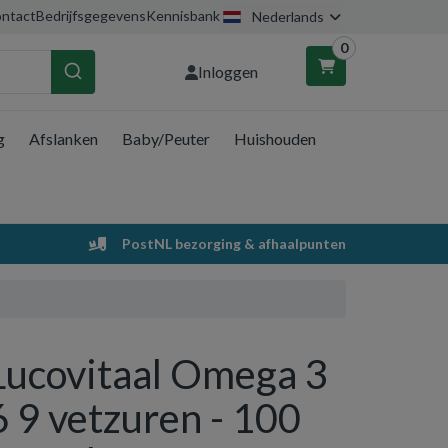
ntact
Bedrijfsgegevens
Kennisbank
Nederlands
0
Inloggen
g
Afslanken
Baby/Peuter
Huishouden
nkelwagen
Uw winkelwagen is leeg.
PostNL bezorging & afhaalpunten
Vul hem met producten.
Lucovitaal Omega 3
6 9 vetzuren - 100