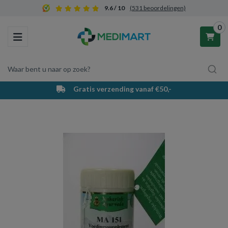
9.6 / 10
(531 beoordelingen)
0
Toggle navigation
Waar bent u naar op zoek?
Gratis verzending vanaf €50,-
Winkelwagen
Uw winkelwagen is leeg.
Vul hem met producten.