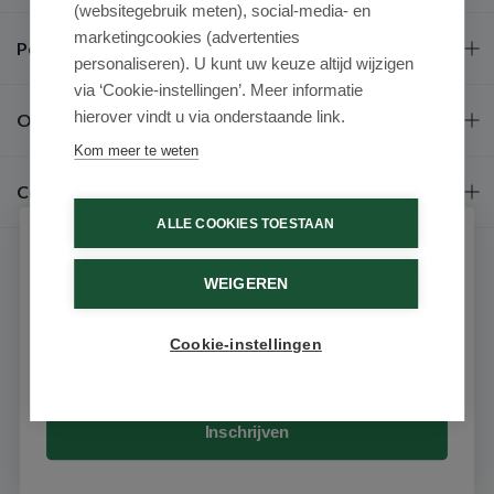
(websitegebruik meten), social-media- en
marketingcookies (advertenties
Populaire merken
personaliseren). U kunt uw keuze altijd wijzigen
via ‘Cookie-instellingen’. Meer informatie
hierover vindt u via onderstaande link.
Over ons
Kom meer te weten
Contact
ALLE COOKIES TOESTAAN
Schrijf je in voor onze nieuwsbrief
WEIGEREN
Ontvang als eerste de beste aanbiedingen en persoonlijk
advies
Cookie-instellingen
Email
9.6 / 10
(531 beoordelingen)
© 2026 - Medimart.nl.
Inschrijven