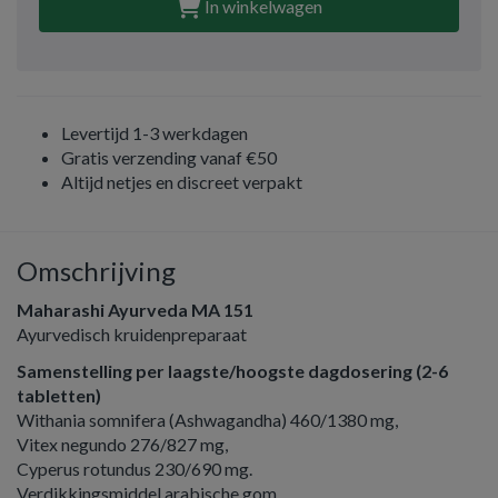
In winkelwagen
Levertijd 1-3 werkdagen
Gratis verzending vanaf €50
Altijd netjes en discreet verpakt
Omschrijving
Maharashi Ayurveda MA 151
Ayurvedisch kruidenpreparaat
Samenstelling per laagste/hoogste dagdosering (2-6
tabletten)
Withania somnifera (Ashwagandha) 460/1380 mg,
Vitex negundo 276/827 mg,
Cyperus rotundus 230/690 mg.
Verdikkingsmiddel arabische gom.,