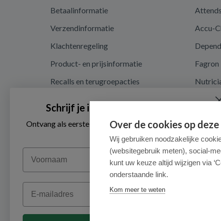
Betaalinformatie
Attend
Verzendinformatie
Accu-C
Klachtenregeling
Depen
Product- en prijsinformatie
Fagron
Recalls en terugroepacties
Nutrici
Privacy en cookieverklaring
Schrijf je in voor onze nieuwsbrief
Cookie instellingen
Over de cookies op deze
Ontvang als eerste de beste aanbiedingen en persoonlijk
advies
Algemene voorwaarden
Wij gebruiken noodzakelijke cooki
(websitegebruik meten), social-me
Voornaam
Herroepingsrecht en retouren
kunt uw keuze altijd wijzigen via ‘C
onderstaande link.
Email
Kom meer te weten