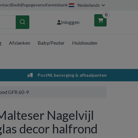
ntact
Bedrijfsgegevens
Kennisbank
Nederlands
0
Inloggen
g
Afslanken
Baby/Peuter
Huishouden
nkelwagen
Uw winkelwagen is leeg.
PostNL bezorging & afhaalpunten
Vul hem met producten.
frond GFR 60-9
Malteser Nagelvijl
glas decor halfrond