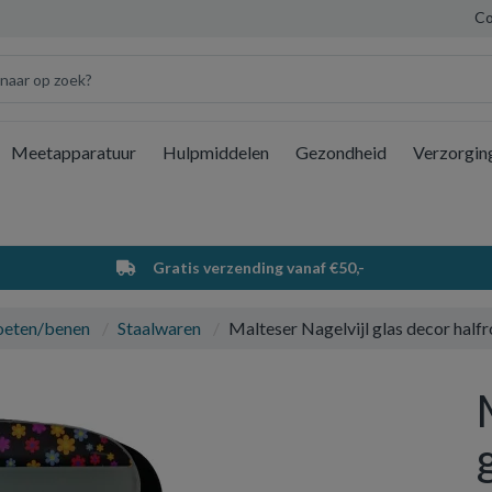
Co
Meetapparatuur
Hulpmiddelen
Gezondheid
Verzorgin
Wi
Gratis verzending vanaf €50,-
oeten/benen
Staalwaren
Malteser Nagelvijl glas decor hal