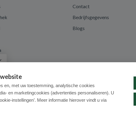
s
Contact
hek
Bedrijfsgegevens
d
Blogs
a
 website
es en, met uw toestemming, analytische cookies
dia- en marketingcookies (advertenties personaliseren). U
ookie-instellingen’. Meer informatie hierover vindt u via