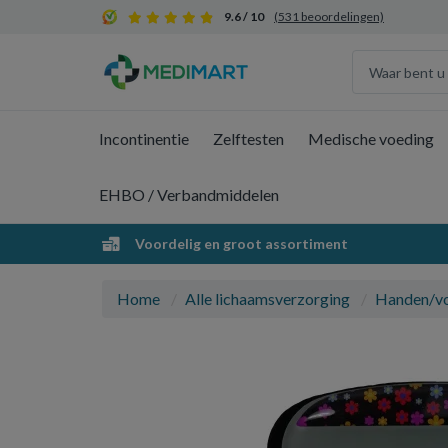
9.6 / 10
(531 beoordelingen)
Incontinentie
Zelftesten
Medische voeding
EHBO / Verbandmiddelen
Voordelig en groot assortiment
Home
Alle lichaamsverzorging
Handen/v