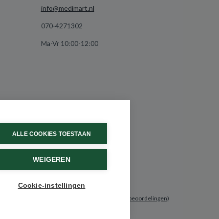
info@medimart.nl
070-4271302
Ma-Vr 10:00-12:00
ALLE COOKIES TOESTAAN
WEIGEREN
Cookie-instellingen
9.6 / 10
(531 beoordelingen)