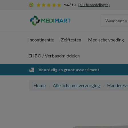
9.6 / 10
(531 beoordelingen)
Incontinentie
Zelftesten
Medische voeding
EHBO / Verbandmiddelen
Voordelig en groot assortiment
Home
Alle lichaamsverzorging
Handen/v