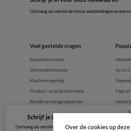
Ontvang als eerste de beste aanbiedingen en perso
Veel gestelde vragen
Popula
Betaalinformatie
Attend
Verzendinformatie
Accu-C
Klachtenregeling
Depen
Product- en prijsinformatie
Fagron
Recalls en terugroepacties
Nutrici
Privacy en cookieverklaring
Schrijf je in voor onze nieuwsbrief
Cookie instellingen
Over de cookies op deze
Ontvang als eerste de beste aanbiedingen en persoonlijk