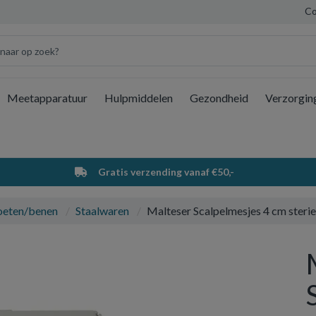
Co
Meetapparatuur
Hulpmiddelen
Gezondheid
Verzorgin
Wi
Gratis verzending vanaf €50,-
oeten/benen
Staalwaren
Malteser Scalpelmesjes 4 cm steri