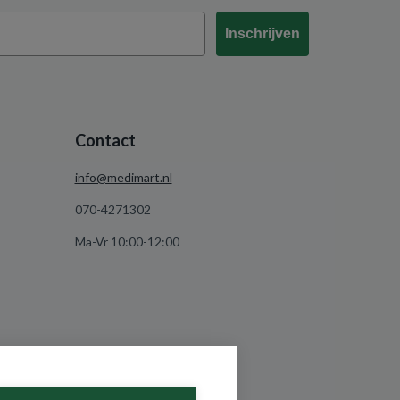
Inschrijven
Contact
info@medimart.nl
070-4271302
Ma-Vr 10:00-12:00