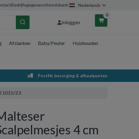
ntact
Bedrijfsgegevens
Kennisbank
Nederlands
0
Inloggen
g
Afslanken
Baby/Peuter
Huishouden
nkelwagen
Uw winkelwagen is leeg.
PostNL bezorging & afhaalpunten
Vul hem met producten.
el 1015/23
Malteser
Scalpelmesjes 4 cm