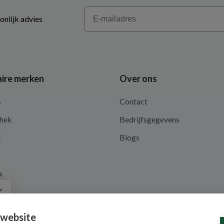
Email
onlijk advies
ire merken
Over ons
s
Contact
hek
Bedrijfsgegevens
d
Blogs
a
 website