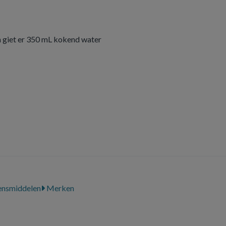
n giet er 350 mL kokend water
ensmiddelen
Merken