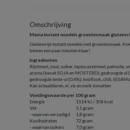
Omschrijving
Mama Instant noedels groentesmaak glutenvri
Glutenvrije instant noedels met groentesmaak. K
binnen een paar minuten klaar!
Ingredienten
Rijstmeel, zout, suiker, tapiocazetmeel, palmolie,
aroma (bevat SOJA en MOSTERD), gedroogde ui (1
gedroogde lente-ui (0.4%), knoflook, chili, SESAM
Kan schaaldieren, ei, vis en melk bevatten
Voedingswaarde per 100 gram
Energie
1514 kJ / 358 kcal
Vet
5,1 gram
- waarvan verzadigd
1,8 gram
Koolhydraten
72 gram
- waarvan suikers
7,0 gram