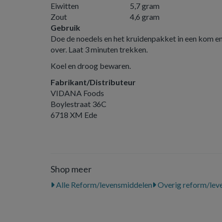
Eiwitten
5,7 gram
Zout
4,6 gram
Gebruik
Doe de noedels en het kruidenpakket in een kom e
over. Laat 3 minuten trekken.
Koel en droog bewaren.
Fabrikant/Distributeur
VIDANA Foods
Boylestraat 36C
6718 XM Ede
Shop meer
Alle Reform/levensmiddelen
Overig reform/lev