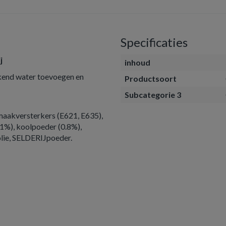
Specificaties
j
inhoud
okend water toevoegen en
Productsoort
Subcategorie 3
 smaakversterkers (E621, E635),
%), koolpoeder (0.8%),
olie, SELDERIJpoeder.