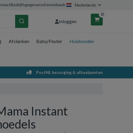
ntact
Bedrijfsgegevens
Kennisbank
Nederlands
0
Inloggen
g
Afslanken
Baby/Peuter
Huishouden
nkelwagen
Uw winkelwagen is leeg.
PostNL bezorging & afhaalpunten
Vul hem met producten.
Mama Instant
noedels