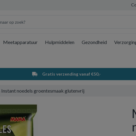
Co
Meetapparatuur
Hulpmiddelen
Gezondheid
Verzorgin
Wi
Gratis verzending vanaf €50,-
nstant noedels groentesmaak glutenvrij