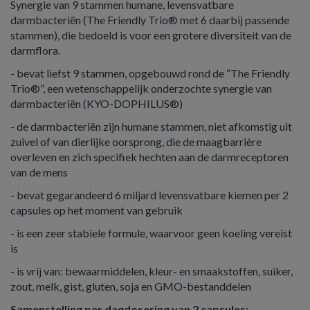
Synergie van 9 stammen humane, levensvatbare
darmbacteriën (The Friendly Trio® met 6 daarbij passende
stammen), die bedoeld is voor een grotere diversiteit van de
darmflora.
- bevat liefst 9 stammen, opgebouwd rond de “The Friendly
Trio®”, een wetenschappelijk onderzochte synergie van
darmbacteriën (KYO-DOPHILUS®)
- de darmbacteriën zijn humane stammen, niet afkomstig uit
zuivel of van dierlijke oorsprong, die de maagbarrière
overleven en zich specifiek hechten aan de darmreceptoren
van de mens
- bevat gegarandeerd 6 miljard levensvatbare kiemen per 2
capsules op het moment van gebruik
- is een zeer stabiele formule, waarvoor geen koeling vereist
is
- is vrij van: bewaarmiddelen, kleur- en smaakstoffen, suiker,
zout, melk, gist, gluten, soja en GMO-bestanddelen
Samenstelling per dagdosering van 2 capsules: