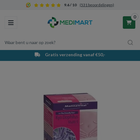
9.6 / 10
(531 beoordelingen)
0
Toggle navigation
Waar bent u naar op zoek?
Gratis verzending vanaf €50,-
Winkelwagen
Uw winkelwagen is leeg.
Vul hem met producten.