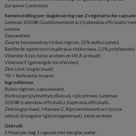
Europese Commissie
Samenstelling per dagdosering van 2 vegetarische capsule
Lutemax 2020® Goudsbloemextract (calendula officinalis) met
Luteine
Zeaxanthine
Zwarte bessenextract (ribus nigrum, 25% anthocyanen)
Beklierde ogentroost (euphrasia ristkoviana, 2,5% polyfenolen)
Vitamine A (als betacaroteen en Vit A acetaat)
Vitamine E (gemengde tocoferolen)
Zink (zink bisglycinaat)
*RI = Referentie Inname
Ingrediënten
Rubes nigtrum, capsulewand
(hydroxypropylmethylcellulose), rijstzetmeel, Lutemax
2020® (calendula officinalis), Euphrasia officinalis,
Zinkbisglycinaat, Vitamine E, Rijstzemelenextract (oryza
sativa), Emulgator (glycerylgehenaat), betacaroteen
Gebruik
2 Maal per dag 1 capsule met een glas water.