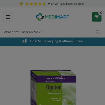
9.6 / 10
(531 beoordelingen)
0
Toggle navigation
Waar bent u naar op zoek?
PostNL bezorging & afhaalpunten
Winkelwagen
Uw winkelwagen is leeg.
Vul hem met producten.