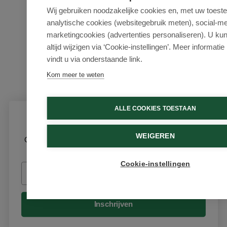
Wij gebruiken noodzakelijke cookies en, met uw toes
analytische cookies (websitegebruik meten), social-me
marketingcookies (advertenties personaliseren). U ku
altijd wijzigen via ‘Cookie-instellingen’. Meer informatie
vindt u via onderstaande link.
Kom meer te weten
ALLE COOKIES TOESTAAN
Schrijf je in voor onze nieuwsbrief
WEIGEREN
Ontvang als eerste de beste aanbiedingen en persoonlijk
advies
Cookie-instellingen
Email
Inschrijven