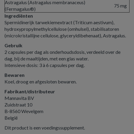
Astragalus (Astragalus membranaceus)
75 mg
(Fermagalus®)
Ingrediënten
Spermidinerijk tarwekiemextract (Triticum aestivum),
hydroxypropylmethylcellulose (omhulsel), stabilisatoren
(microkristallijne cellulose, glyceryldibehenaat), Astragalus.
Gebruik
2 capsules per dag als onderhoudsdosis, verdeeld over de
dag, bij de maaltijden, met een glas water.
Intensieve dosis: 3 à 6 capsules per dag.
Bewaren
Koel, droog en afgesloten bewaren.
Fabrikant/distributeur
Mannavita BV
Zuidstraat 10
B-8560 Wevelgem
België
Dit product is een voedingssupplement.