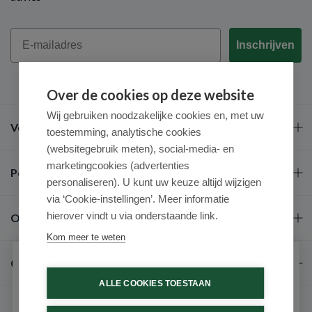
Email
Inschrijven
Over de cookies op deze website
Wij gebruiken noodzakelijke cookies en, met uw
Veel gestelde vragen
toestemming, analytische cookies
(websitegebruik meten), social-media- en
marketingcookies (advertenties
Populaire merken
personaliseren). U kunt uw keuze altijd wijzigen
via ‘Cookie-instellingen’. Meer informatie
hierover vindt u via onderstaande link.
Over ons
Kom meer te weten
Contact
Schrijf je in voor onze nieuwsbrief
ALLE COOKIES TOESTAAN
Ontvang als eerste de beste aanbiedingen en persoonlijk
advies