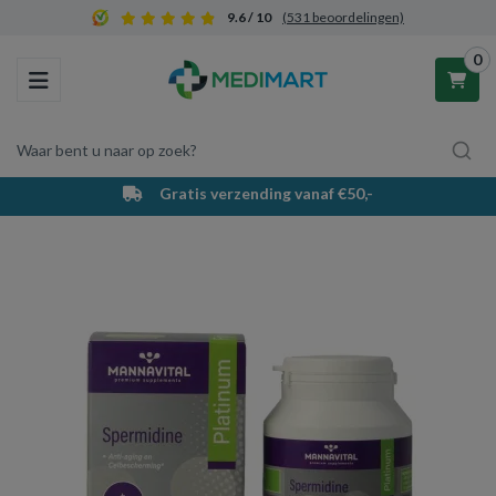
9.6 / 10
(531 beoordelingen)
0
Toggle navigation
Waar bent u naar op zoek?
Gratis verzending vanaf €50,-
Winkelwagen
Uw winkelwagen is leeg.
Vul hem met producten.