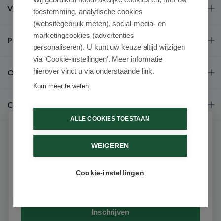
Veel gestelde vragen
toestemming, analytische cookies
(websitegebruik meten), social-media- en
marketingcookies (advertenties
Populaire merken
personaliseren). U kunt uw keuze altijd wijzigen
via ‘Cookie-instellingen’. Meer informatie
hierover vindt u via onderstaande link.
Over ons
Kom meer te weten
Contact
ALLE COOKIES TOESTAAN
Schrijf je in voor onze nieuwsbrief
WEIGEREN
Ontvang als eerste de beste aanbiedingen en persoonlijk
advies
Cookie-instellingen
Email
9.6 / 10
(531 beoordelingen)
© 2026 - Medimart.nl.
Inschrijven