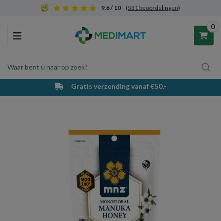
9.6 / 10
(531 beoordelingen)
0
Toggle navigation
Waar bent u naar op zoek?
Gratis verzending vanaf €50,-
Winkelwagen
Uw winkelwagen is leeg.
Vul hem met producten.